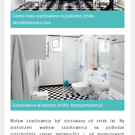
Czarno-biała szachownica na podłodze; źródło:
decodeinteriores.com.
Szachownica w łazience; źródło: domzpomyslem.pl.
Motyw szachownicy był stosowany od setek lat. Na
przestrzeni wieków szachownica na podłodze
przechodziła szereg metamorfoz – od marmurowych