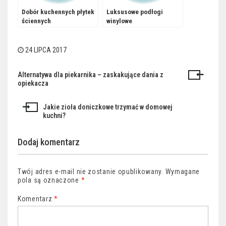
Dobór kuchennych płytek
Luksusowe podłogi
ściennych
winylowe
24 LIPCA 2017
Alternatywa dla piekarnika – zaskakujące dania z
Nawigacja
opiekacza
wpisu
Jakie zioła doniczkowe trzymać w domowej
kuchni?
Dodaj komentarz
Twój adres e-mail nie zostanie opublikowany.
Wymagane
pola są oznaczone
*
Komentarz
*