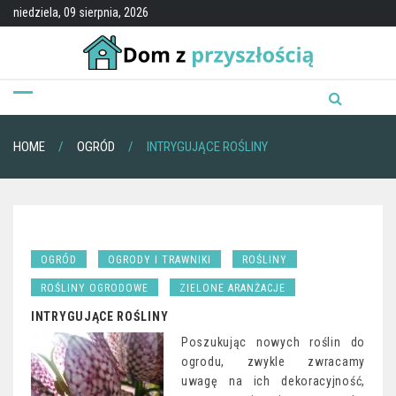
Skip
niedziela, 09 sierpnia, 2026
to
content
HOME
OGRÓD
INTRYGUJĄCE ROŚLINY
OGRÓD
OGRODY I TRAWNIKI
ROŚLINY
ROŚLINY OGRODOWE
ZIELONE ARANŻACJE
INTRYGUJĄCE ROŚLINY
Poszukując nowych roślin do
ogrodu, zwykle zwracamy
uwagę na ich dekoracyjność,