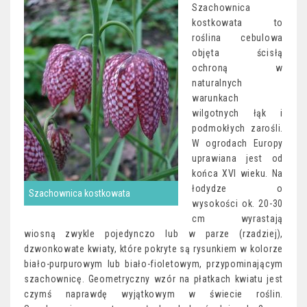
Szachownica
kostkowata to
roślina cebulowa
objęta ścisłą
ochroną w
naturalnych
warunkach
wilgotnych łąk i
podmokłych zarośli.
W ogrodach Europy
uprawiana jest od
końca XVI wieku. Na
łodydze o
Szachownica kostkowata
wysokości ok. 20-30
cm wyrastają
wiosną zwykle pojedynczo lub w parze (rzadziej),
dzwonkowate kwiaty, które pokryte są rysunkiem w kolorze
biało-purpurowym lub biało-fioletowym, przypominającym
szachownicę. Geometryczny wzór na płatkach kwiatu jest
czymś naprawdę wyjątkowym w świecie roślin.