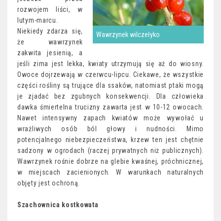
rozwojem liści, w
lutym-marcu.
Niekiedy zdarza się,
Wawrzynek wilczełyko
że wawrzynek
zakwita jesienią, a
jeśli zima jest lekka, kwiaty utrzymują się aż do wiosny.
Owoce dojrzewają w czerwcu-lipcu. Ciekawe, że wszystkie
części rośliny są trujące dla ssaków, natomiast ptaki mogą
je zjadać bez zgubnych konsekwencji. Dla człowieka
dawka śmiertelna trucizny zawarta jest w 10-12 owocach.
Nawet intensywny zapach kwiatów może wywołać u
wrażliwych osób ból głowy i nudności. Mimo
potencjalnego niebezpieczeństwa, krzew ten jest chętnie
sadzony w ogrodach (raczej prywatnych niż publicznych).
Wawrzynek rośnie dobrze na glebie kwaśnej, próchnicznej,
w miejscach zacienionych. W warunkach naturalnych
objęty jest ochroną.
Szachownica kostkowata