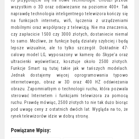
to przygotujcie się na nowe technologie. Chodzi przede
wszystkim o 3D oraz odświeżanie na poziomie 400+. Tak
naprawdę technologia inteligentnego telewizora kończy się
na funkcjach internetu, wifi, łączenia z urządzeniami
mobilnymi oraz współpracy z telewizją. Nie ma znaczenia,
czy zapłacicie 1500 czy 3000 złotych, dostaniecie niemal
to samo. Możliwe, że funkcje będą działały szybciej i będą
lepsze wizualnie, ale to tylko szczegół. Dokładnie 47-
calowy model LG, wyposażony w kamerę do Skype’a oraz
ultracienki wyświetlacz, kosztuje około 2500 złotych.
Funkcje Smart są tutaj takie jak w tańszych modelach.
Jednak dostajemy więcej oprogramowania typowo
internetowego, obraz w 3D oraz 400 HZ odświeżania
obrazu. Zapomniałbym o technologii ruchu, która pozwala
sterować Internetem i funkcjami telewizora za pomocą
ruchu. Prawdę mówiąc, 2500 złotych to nie tak dużo biorąc
pod uwagę ceny z ostatnich dwóch lat. Wygląda na to, że
rynek telewizorów idzie w dobrą stronę.
Powiązane Wpisy: