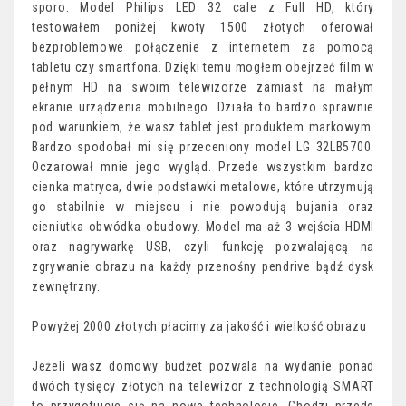
sporo. Model Philips LED 32 cale z Full HD, który
testowałem poniżej kwoty 1500 złotych oferował
bezproblemowe połączenie z internetem za pomocą
tabletu czy smartfona. Dzięki temu mogłem obejrzeć film w
pełnym HD na swoim telewizorze zamiast na małym
ekranie urządzenia mobilnego. Działa to bardzo sprawnie
pod warunkiem, że wasz tablet jest produktem markowym.
Bardzo spodobał mi się przeceniony model LG 32LB5700.
Oczarował mnie jego wygląd. Przede wszystkim bardzo
cienka matryca, dwie podstawki metalowe, które utrzymują
go stabilnie w miejscu i nie powodują bujania oraz
cieniutka obwódka obudowy. Model ma aż 3 wejścia HDMI
oraz nagrywarkę USB, czyli funkcję pozwalającą na
zgrywanie obrazu na każdy przenośny pendrive bądź dysk
zewnętrzny.
Powyżej 2000 złotych płacimy za jakość i wielkość obrazu
Jeżeli wasz domowy budżet pozwala na wydanie ponad
dwóch tysięcy złotych na telewizor z technologią SMART