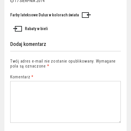
17 SIERPNIA 2014
Farby lateksowe Dulux w kolorach świata
Nawigacja
wpisu
Rabaty w bieli
Dodaj komentarz
Twój adres e-mail nie zostanie opublikowany.
Wymagane
pola są oznaczone
*
Komentarz
*