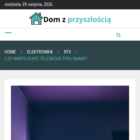
Skip
niedziela, 09 sierpnia, 2026
to
content
HOME
ELEKTRONIKA
RTV
CZY WARTO KUPIĆ TELEWIZOR TYPU SMART?