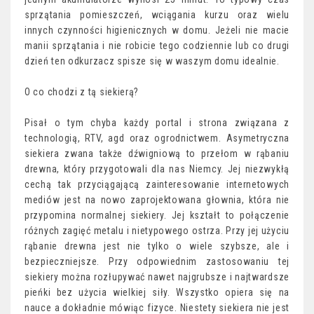
sprzątania pomieszczeń, wciągania kurzu oraz wielu
innych czynności higienicznych w domu. Jeżeli nie macie
manii sprzątania i nie robicie tego codziennie lub co drugi
dzień ten odkurzacz spisze się w waszym domu idealnie.
O co chodzi z tą siekierą?
Pisał o tym chyba każdy portal i strona związana z
technologią, RTV, agd oraz ogrodnictwem. Asymetryczna
siekiera zwana także dźwigniową to przełom w rąbaniu
drewna, który przygotowali dla nas Niemcy. Jej niezwykłą
cechą tak przyciągającą zainteresowanie internetowych
mediów jest na nowo zaprojektowana głownia, która nie
przypomina normalnej siekiery. Jej kształt to połączenie
różnych zagięć metalu i nietypowego ostrza. Przy jej użyciu
rąbanie drewna jest nie tylko o wiele szybsze, ale i
bezpieczniejsze. Przy odpowiednim zastosowaniu tej
siekiery można rozłupywać nawet najgrubsze i najtwardsze
pieńki bez użycia wielkiej siły. Wszystko opiera się na
nauce a dokładnie mówiąc fizyce. Niestety siekiera nie jest