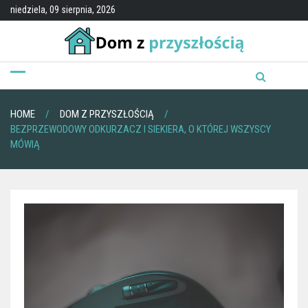
Skip
niedziela, 09 sierpnia, 2026
to
content
HOME
DOM Z PRZYSZŁOŚCIĄ
BEZPRZEWODOWY ODKURZACZ I SIEKIERA, O KTÓREJ WSZYSCY
MÓWIĄ