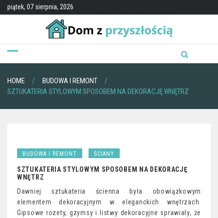
Skip
piątek, 07 sierpnia, 2026
to
content
HOME
BUDOWA I REMONT
SZTUKATERIA STYLOWYM SPOSOBEM NA DEKORACJĘ WNĘTRZ
BUDOWA I REMONT
ŚCIANY
SZTUKATERIA STYLOWYM SPOSOBEM NA DEKORACJĘ
WNĘTRZ
Dawniej sztukateria ścienna była obowiązkowym
elementem dekoracyjnym w eleganckich wnętrzach.
Gipsowe rozety, gzymsy i listwy dekoracyjne sprawiały, że