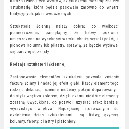
bardzo kwiecistych wzorów, dzięki czemu możemy znaleźć
sztukaterię, która będzie pasowała zarówno do wnętrz
tradycyjnych, jak i nowoczesnych.
Sztukaterie ścienną należy dobrać do wielkości
pomieszczenia, pamiętajmy, że listwy poziome
umieszczone na wysokości wzroku obniżą wysoki pokój, a
pionowe kolumny lub pilastry, sprawią, że będzie wydawał
się bardziej strzelisty.
Rodzaje sztukaterii ściennej
Zastosowanie elementów sztukaterii pozwala zmienić
fakturę ściany i nadać jej efekt głębi. Każdy element tego
rodzaju dekoracji ścienne możemy pokryć dopasowanym
do stylu wnętrza kolorem, dzięki czemu niektóre elementy
zostaną uwypuklone, co pozwoli uzyskać efekt bardziej
wyrazistego wnętrza. Najczęściej stosowanymi do
ozdobienia ścian sztukateriami są: listwy, gzymsy,
kolumny, fasety, pilastry i plafoniery.