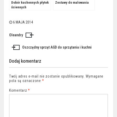
Dobór kuchennych płytek
Zestawy do malowania
ściennych
6 MAJA 2014
Oleandry
Nawigacja
wpisu
Oszczędny sprzęt AGD do sprzątania i kuchni
Dodaj komentarz
Twój adres e-mail nie zostanie opublikowany.
Wymagane
pola są oznaczone
*
Komentarz
*