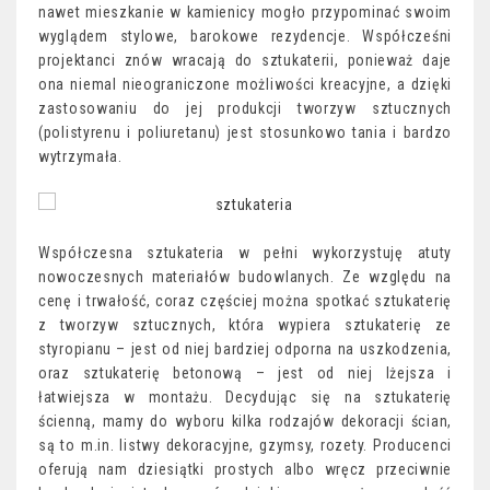
nawet mieszkanie w kamienicy mogło przypominać swoim
wyglądem stylowe, barokowe rezydencje. Współcześni
projektanci znów wracają do sztukaterii, ponieważ daje
ona niemal nieograniczone możliwości kreacyjne, a dzięki
zastosowaniu do jej produkcji tworzyw sztucznych
(polistyrenu i poliuretanu) jest stosunkowo tania i bardzo
wytrzymała.
Współczesna sztukateria w pełni wykorzystuję atuty
nowoczesnych materiałów budowlanych. Ze względu na
cenę i trwałość, coraz częściej można spotkać sztukaterię
z tworzyw sztucznych, która wypiera sztukaterię ze
styropianu – jest od niej bardziej odporna na uszkodzenia,
oraz sztukaterię betonową – jest od niej lżejsza i
łatwiejsza w montażu. Decydując się na sztukaterię
ścienną, mamy do wyboru kilka rodzajów dekoracji ścian,
są to m.in. listwy dekoracyjne, gzymsy, rozety. Producenci
oferują nam dziesiątki prostych albo wręcz przeciwnie