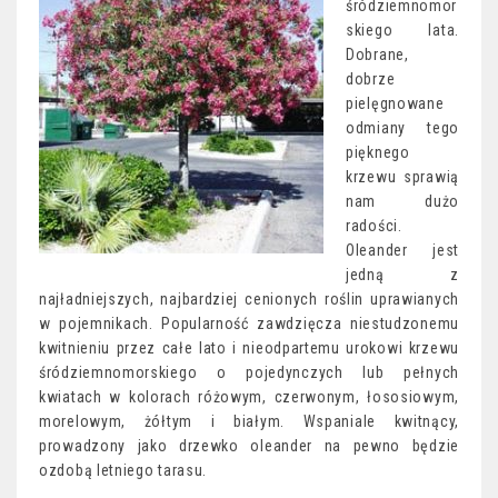
śródziemnomor
skiego lata.
Dobrane,
dobrze
pielęgnowane
odmiany tego
pięknego
krzewu sprawią
nam dużo
radości.
Oleander jest
jedną z
najładniejszych, najbardziej cenionych roślin uprawianych
w pojemnikach. Popularność zawdzięcza niestudzonemu
kwitnieniu przez całe lato i nieodpartemu urokowi krzewu
śródziemnomorskiego o pojedynczych lub pełnych
kwiatach w kolorach różowym, czerwonym, łososiowym,
morelowym, żółtym i białym. Wspaniale kwitnący,
prowadzony jako drzewko oleander na pewno będzie
ozdobą letniego tarasu.