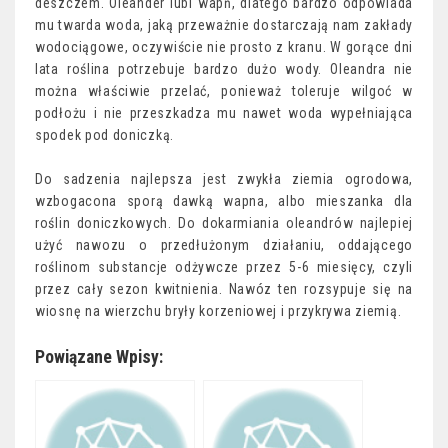
deszczem. Oleander lubi wapń, dlatego bardzo odpowiada
mu twarda woda, jaką przeważnie dostarczają nam zakłady
wodociągowe, oczywiście nie prosto z kranu. W gorące dni
lata roślina potrzebuje bardzo dużo wody. Oleandra nie
można właściwie przelać, ponieważ toleruje wilgoć w
podłożu i nie przeszkadza mu nawet woda wypełniająca
spodek pod doniczką.
Do sadzenia najlepsza jest zwykła ziemia ogrodowa,
wzbogacona sporą dawką wapna, albo mieszanka dla
roślin doniczkowych. Do dokarmiania oleandrów najlepiej
użyć nawozu o przedłużonym działaniu, oddającego
roślinom substancje odżywcze przez 5-6 miesięcy, czyli
przez cały sezon kwitnienia. Nawóz ten rozsypuje się na
wiosnę na wierzchu bryły korzeniowej i przykrywa ziemią.
Powiązane Wpisy: