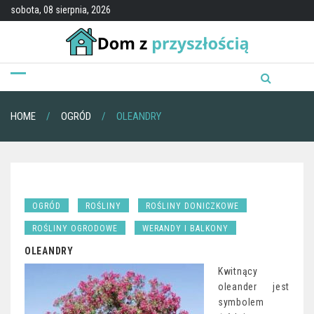
Skip
sobota, 08 sierpnia, 2026
to
content
HOME
OGRÓD
OLEANDRY
OGRÓD
ROŚLINY
ROŚLINY DONICZKOWE
ROŚLINY OGRODOWE
WERANDY I BALKONY
OLEANDRY
Kwitnący
oleander jest
symbolem