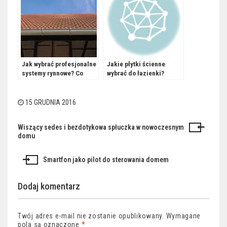
Jak wybrać profesjonalne
Jakie płytki ścienne
systemy rynnowe? Co
wybrać do łazienki?
wybrać – rynny metalowe
czy z PCV?
15 GRUDNIA 2016
Wiszący sedes i bezdotykowa spłuczka w nowoczesnym
Nawigacja
domu
wpisu
Smartfon jako pilot do sterowania domem
Dodaj komentarz
Twój adres e-mail nie zostanie opublikowany.
Wymagane
pola są oznaczone
*