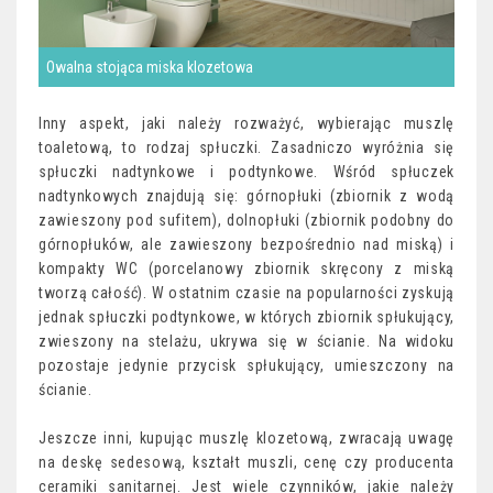
Owalna stojąca miska klozetowa
Inny aspekt, jaki należy rozważyć, wybierając muszlę
toaletową, to rodzaj spłuczki. Zasadniczo wyróżnia się
spłuczki nadtynkowe i podtynkowe. Wśród spłuczek
nadtynkowych znajdują się: górnopłuki (zbiornik z wodą
zawieszony pod sufitem), dolnopłuki (zbiornik podobny do
górnopłuków, ale zawieszony bezpośrednio nad miską) i
kompakty WC (porcelanowy zbiornik skręcony z miską
tworzą całość). W ostatnim czasie na popularności zyskują
jednak spłuczki podtynkowe, w których zbiornik spłukujący,
zwieszony na stelażu, ukrywa się w ścianie. Na widoku
pozostaje jedynie przycisk spłukujący, umieszczony na
ścianie.
Jeszcze inni, kupując muszlę klozetową, zwracają uwagę
na deskę sedesową, kształt muszli, cenę czy producenta
ceramiki sanitarnej. Jest wiele czynników, jakie należy