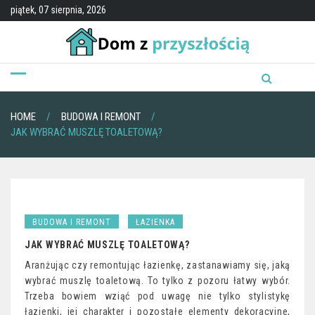
Skip
piątek, 07 sierpnia, 2026
to
content
HOME
BUDOWA I REMONT
JAK WYBRAĆ MUSZLĘ TOALETOWĄ?
BUDOWA I REMONT
ŁAZIENKA
JAK WYBRAĆ MUSZLĘ TOALETOWĄ?
Aranżując czy remontując łazienkę, zastanawiamy się, jaką
wybrać muszlę toaletową. To tylko z pozoru łatwy wybór.
Trzeba bowiem wziąć pod uwagę nie tylko stylistykę
łazienki, jej charakter i pozostałe elementy dekoracyjne,