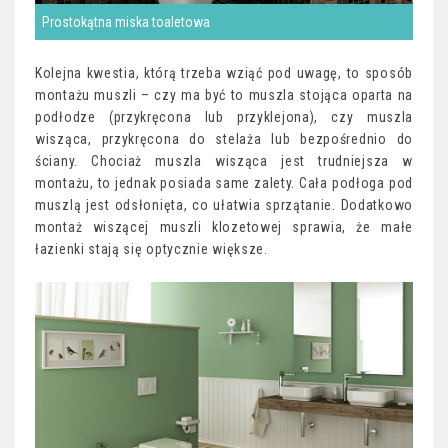
Prostokątna miska toaletowa
Kolejna kwestia, którą trzeba wziąć pod uwagę, to sposób
montażu muszli – czy ma być to muszla stojąca oparta na
podłodze (przykręcona lub przyklejona), czy muszla
wisząca, przykręcona do stelaża lub bezpośrednio do
ściany. Chociaż muszla wisząca jest trudniejsza w
montażu, to jednak posiada same zalety. Cała podłoga pod
muszlą jest odsłonięta, co ułatwia sprzątanie. Dodatkowo
montaż wiszącej muszli klozetowej sprawia, że małe
łazienki stają się optycznie większe.