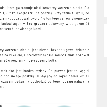
ia, która gwarantuje niski koszt wytworzenia ciepła. Dla
 1,5–2 kg ekogroszku na godzinę. Przy takim zużyciu, do
iemy potrzebowali około 4-5 ton tego paliwa. Ekogroszek
h budowlanych –
E
ko groszek
pakowany w poręczne 25
e marketu budowlanego Nomi.
wytworzenia ciepła, jest niemal bezobsługowe działanie
az na kilka dni, a sterownik będzie samodzielnie dozował
inać o regularnym czyszczeniu kotła.
ostek eko jest bardzo mylący. Co prawda jest to węgiel
ąc pod uwagę politykę UE dążącą do ograniczenia emisji
z czasem będziemy odchodzić od tego rodzaju paliwa na
nia.