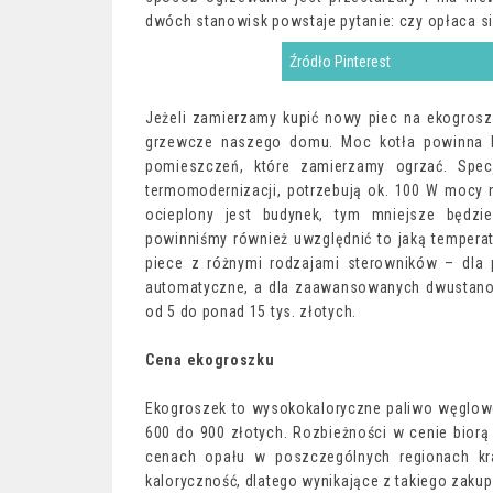
dwóch stanowisk powstaje pytanie: czy opłaca si
Źródło Pinterest
Jeżeli zamierzamy kupić nowy piec na ekogros
grzewcze naszego domu. Moc kotła powinna by
pomieszczeń, które zamierzamy ogrzać. Specj
termomodernizacji, potrzebują ok. 100 W mocy n
ocieplony jest budynek, tym mniejsze będzi
powinniśmy również uwzględnić to jaką tempera
piece z różnymi rodzajami sterowników – dla 
automatyczne, a dla zaawansowanych dwustanow
od 5 do ponad 15 tys. złotych.
Cena ekogroszku
Ekogroszek to wysokokaloryczne paliwo węglowe 
600 do 900 złotych. Rozbieżności w cenie biorą
cenach opału w poszczególnych regionach kr
kaloryczność, dlatego wynikające z takiego zaku