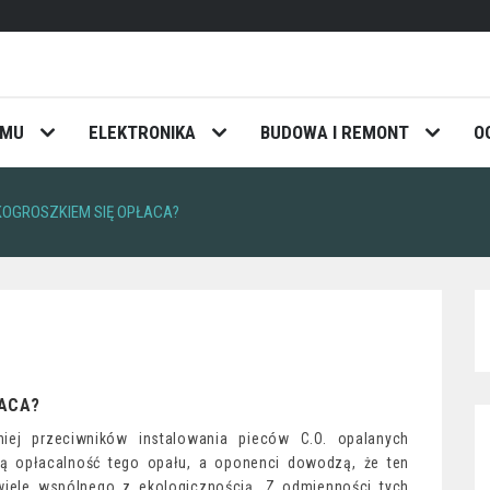
OMU
ELEKTRONIKA
BUDOWA I REMONT
O
KOGROSZKIEM SIĘ OPŁACA?
ŁACA?
ej przeciwników instalowania pieców C.O. opalanych
ną opłacalność tego opału, a oponenci dowodzą, że ten
wiele wspólnego z ekologicznością. Z odmienności tych