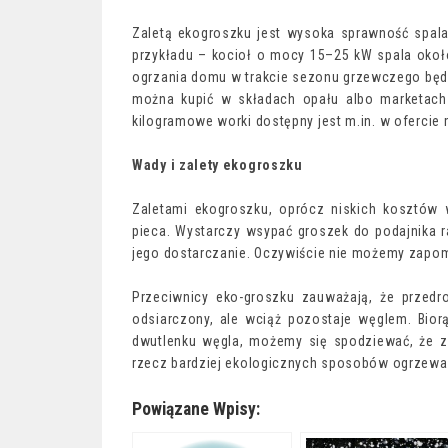
Zaletą ekogroszku jest wysoka sprawność spalan
przykładu – kocioł o mocy 15–25 kW spala około
ogrzania domu w trakcie sezonu grzewczego będz
można kupić w składach opału albo marketac
kilogramowe worki dostępny jest m.in. w oferci
Wady i zalety ekogroszku
Zaletami ekogroszku, oprócz niskich kosztów 
pieca. Wystarczy wsypać groszek do podajnika r
jego dostarczanie. Oczywiście nie możemy zapom
Przeciwnicy eko-groszku zauważają, że przedr
odsiarczony, ale wciąż pozostaje węglem. Bior
dwutlenku węgla, możemy się spodziewać, że 
rzecz bardziej ekologicznych sposobów ogrzewa
Powiązane Wpisy: