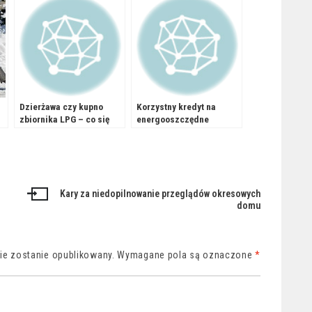
Dzierżawa czy kupno
Korzystny kredyt na
zbiornika LPG – co się
energooszczędne
bardziej opłaca
ogrzewanie
inwestorowi?
Kary za niedopilnowanie przeglądów okresowych
domu
nie zostanie opublikowany.
Wymagane pola są oznaczone
*