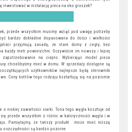
ę inwestować w instalację pieca na eko groszek?
zek, przede wszystkim musimy wziąć pod uwagę potrzeby
ć bardzo dokładnie dopasowana do ilości i wielkości
aliści przyjmują zasadę, że stare domy z cegły, bez
a każdy metr powierzchni. Oczywiście im nowszy i lepiej
e zapotrzebowanie na ciepło. Wybierając model pieca
turę chcielibyśmy mieć w domu. W sprzedaży dostępne są
początkujących użytkowników najlepsze będą sterowniki
e. Ceny kotłów tego rodzaju kształtują się na poziomie
o niskiej zawartości siarki. Tona tego węgla kosztuje od
 się przede wszystkim z różnic w kaloryczności węgla i w
aju. Pamiętajmy, że tańszy produkt może mieć niższą
pu oszczędności są bardzo pozorne.