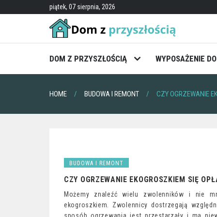
Skip
piątek, 07 sierpnia, 2026
to
content
DOM Z PRZYSZŁOŚCIĄ
WYPOSAŻENIE D
HOME
BUDOWA I REMONT
CZY OGRZEWANIE E
BUDOWA I REMONT
CZY OGRZEWANIE EKOGROSZKIEM SIĘ OP
Możemy znaleźć wielu zwolenników i nie mni
ekogroszkiem. Zwolennicy dostrzegają względ
sposób ogrzewania jest przestarzały i ma nie