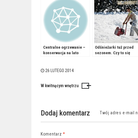
Centralne ogrzewanie –
Odśnieżarki tuż przed
konserwacja na lato
sezonem. Czy to się
opłaca?
26 LUTEGO 2014
W kwitnącym wnętrzu
Nawigacja
wpisu
Dodaj komentarz
Twój adres e-mail 
Komentarz
*