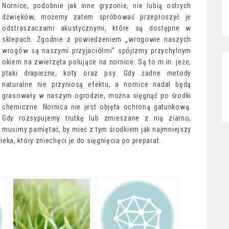
Nornice, podobnie jak inne gryzonie, nie lubią ostrych
dźwięków, możemy zatem spróbować przepłoszyć je
odstraszaczami akustycznymi, które są dostępne w
sklepach. Zgodnie z powiedzeniem „wrogowie naszych
wrogów są naszymi przyjaciółmi” spójrzmy przychylnym
okiem na zwierzęta polujące na nornice. Są to m.in. jeże,
ptaki drapieżne, koty oraz psy. Gdy żadne metody
naturalne nie przyniosą efektu, a nornice nadal będą
grasowały w naszym ogrodzie, można sięgnąć po środki
chemiczne. Nornica nie jest objęta ochroną gatunkową.
Gdy rozsypujemy trutkę lub zmieszane z nią ziarno,
musimy pamiętać, by mieć z tym środkiem jak najmniejszy
ka, który zniechęci je do sięgnięcia po preparat.