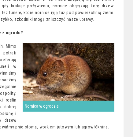
, gdy brakuje pożywienia, nornice obgryzają korę drzew.
 też tunele, które nornice ryją tuż pod powierzchnią ziemi.
 szybko, szkodniki mogą zniszczyć nasze uprawy.
e z ogrodu?
ch. Mimo
 potrafi
referują
uneli w
winniśmy
posadźmy
zególnie
spolity.
i roślin
Nornica w ogrodzie
u dobrej
osłonę i
ę drzew
owińmy pnie słomą, workiem jutowym lub agrowłókniną.