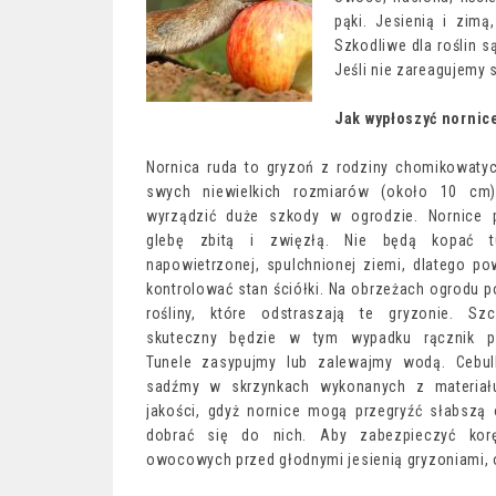
pąki. Jesienią i zimą
Szkodliwe dla roślin są
Jeśli nie zareagujemy
Jak wypłoszyć nornic
Nornica ruda to gryzoń z rodziny chomikowaty
swych niewielkich rozmiarów (około 10 cm)
wyrządzić duże szkody w ogrodzie. Nornice p
glebę zbitą i zwięzłą. Nie będą kopać t
napowietrzonej, spulchnionej ziemi, dlatego po
kontrolować stan ściółki. Na obrzeżach ogrodu 
rośliny, które odstraszają te gryzonie. Szc
skuteczny będzie w tym wypadku rącznik po
Tunele zasypujmy lub zalewajmy wodą. Cebulk
sadźmy w skrzynkach wykonanych z materiał
jakości, gdyż nornice mogą przegryźć słabszą 
dobrać się do nich. Aby zabezpieczyć kor
owocowych przed głodnymi jesienią gryzoniami, 