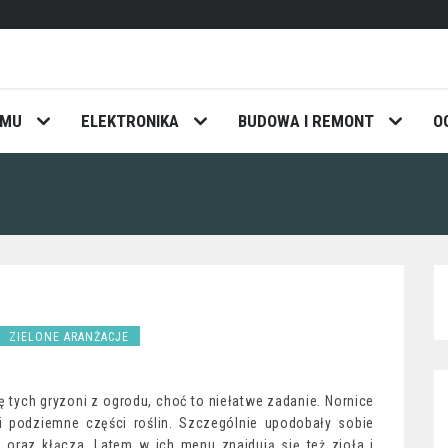
OMU
ELEKTRONIKA
BUDOWA I REMONT
O
ZIELONE ARANŻACJE
ę tych gryzoni z ogrodu, choć to niełatwe zadanie. Nornice
i podziemne części roślin. Szczególnie upodobały sobie
e oraz kłącza. Latem w ich menu znajdują się też zioła i