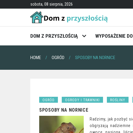
Skip
sobota, 08 sierpnia, 2026
to
content
DOM Z PRZYSZŁOŚCIĄ
WYPOSAŻENIE D
HOME
OGRÓD
SPOSOBY NA NORNICE
OGRÓD
OGRODY I TRAWNIKI
ROŚLINY
SPOSOBY NA NORNICE
Radzimy, jak pozbyć si
obgryzają nadziemne 
owoce, nasiona, liści