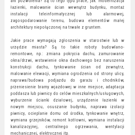
ani pozwolenia? Są to tego typu prace, jak: modernizacja
łazienki, malowanie ścian wewnątrz budynku, montaż
instalacji teleinformatycznej lub alarmowej,
zagospodarowanie terenu, budowa elementów małej
architektury niepołączonej na trwałe z gruntem.
Jakie prace wymagają zgłoszenia w starostwie lub w
urzędzie miasta? Są to takie roboty budowlano-
remontowe, np.: zmiana pokrycia dachu, zamurowanie
okna/drzwi, wstawienie okna dachowego bez naruszenia
konstrukcji dachu, tynkowanie ścian od zewnątrz,
malowanie elewacji, wymiana ogrodzenia od strony ulicy,
naprawa/budowa podjazdu do garażu i chodników,
przeniesienie bramy wjazdowej w inne miejsce, adaptacja
poddasza lub piwnicy do celów mieszkalnych/usługowych,
wyburzenie ścianki działowej, urządzenie łazienki w
nowym miejscu, osuszanie budynku, naprawa izolacji
piwnicy, ocieplanie domu od środka, tynkowanie wnętrz,
wymiana grzejników, remont kotłowni, wymiana instalacji
kanalizacyjnej, centralnego ogrzewania, wentylacji
mechanicznej, elektrycznej itp.