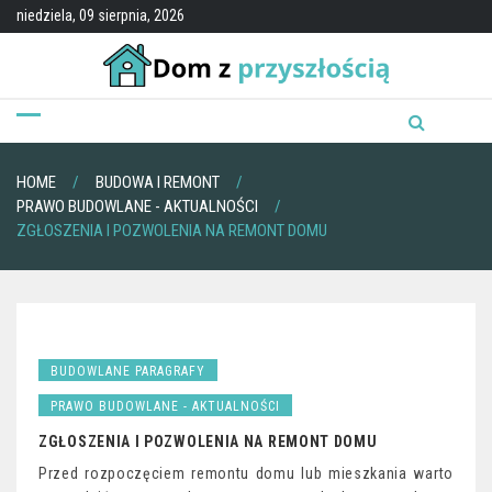
Skip
niedziela, 09 sierpnia, 2026
to
content
HOME
BUDOWA I REMONT
PRAWO BUDOWLANE - AKTUALNOŚCI
ZGŁOSZENIA I POZWOLENIA NA REMONT DOMU
BUDOWLANE PARAGRAFY
PRAWO BUDOWLANE - AKTUALNOŚCI
ZGŁOSZENIA I POZWOLENIA NA REMONT DOMU
Przed rozpoczęciem remontu domu lub mieszkania warto