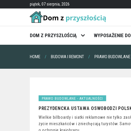
Skip
piątek, 07 sierpnia, 2026
to
content
DOM Z PRZYSZŁOŚCIĄ
WYPOSAŻENIE D
HOME
BUDOWA I REMONT
PRAWO BUDOWLANE 
PRAWO BUDOWLANE - AKTUALNOŚCI
PREZYDENCKA USTAWA OSWOBODZI POLS
Wielkie billboardy i siatki reklamowe nie tylko zas
życie mieszkańców i zniechęcają turystów. Samo
o ochronie krajobrazu.