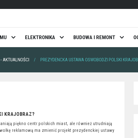
OMU
ELEKTRONIKA
BUDOWA I REMONT
O
- AKTUALNOŚCI
PREZYDENCKA USTAWA OSWOBODZI POLSKI KRAJO
KI KRAJOBRAZ?
łaniają piękno centr polskich miast, ale również utrudniają
wolkę reklamową ma zmienić projekt prezydenckiej ustawy