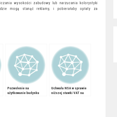
iczania wysokości zabudowy lub narzucania kolorystyki
gdzie mogą stanąć reklamy, i pobierałaby opłaty za
Pozwolenie na
Uchwała NSA w sprawie
użytkowanie budynku
niższej stawki VAT na
montaż zabudowy
meblowej