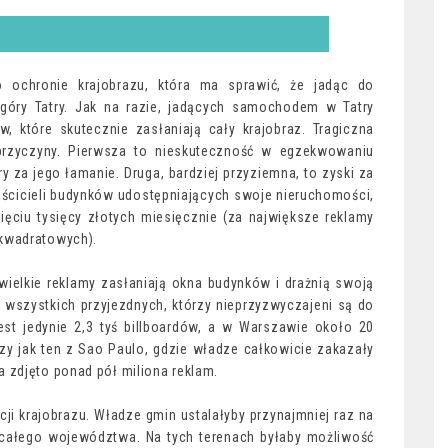
 ochronie krajobrazu, która ma sprawić, że jadąc do
góry Tatry. Jak na razie, jadących samochodem w Tatry
w, które skutecznie zasłaniają cały krajobraz. Tragiczna
zyczyny. Pierwsza to nieskuteczność w egzekwowaniu
y za jego łamanie. Druga, bardziej przyziemna, to zyski za
aścicieli budynków udostępniających swoje nieruchomości,
ęciu tysięcy złotych miesięcznie (za największe reklamy
 kwadratowych).
 wielkie reklamy zasłaniają okna budynków i drażnią swoją
 wszystkich przyjezdnych, którzy nieprzyzwyczajeni są do
st jedynie 2,3 tyś billboardów, a w Warszawie około 20
azy jak ten z Sao Paulo, gdzie władze całkowicie zakazały
 zdjęto ponad pół miliona reklam.
ji krajobrazu. Władze gmin ustalałyby przynajmniej raz na
 całego województwa. Na tych terenach byłaby możliwość