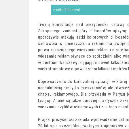
źródło: Pinterest
Trwają konsultacje nad prezydencką ustawą o
Zakopanego zamiast góry billboardów ujrzymy 
uporczywie atakują setki kolorowych billboardó
samowola w umieszczaniu reklam ma swoje pr
prawa zakazującego wieszania reklam i niskie kar
wieszanie reklam płynące do spółdzielni albo wł
w centrum Warszawy sięgające nawet kilkudziesi
wielkoformatowe o powierzchni kilkuset metrów
Doprowadza to do kuriozalnej sytuacji, w której
nachalnością nie tylko mieszkańców, ale również
chaosu reklamowego. Dla przykładu w Paryżu je
tysięcy. Znane są także bardziej drastyczne zak
wieszania szyldów reklamowych i z całego miasta
Projekt prezydencki zakłada wprowadzenie definic
20 lat spis szczególnie ważnych krajobrazów z