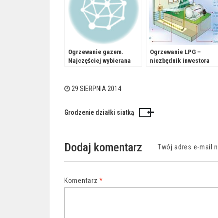
Ogrzewanie gazem.
Ogrzewanie LPG –
Najczęściej wybierana
niezbędnik inwestora
opcja w domach
jednorodzinnych
29 SIERPNIA 2014
Grodzenie działki siatką
Nawigacja
wpisu
Dodaj komentarz
Twój adres e-mail 
Komentarz
*