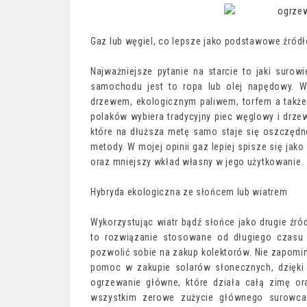
Gaz lub węgiel, co lepsze jako podstawowe źródł
Najważniejsze pytanie na starcie to jaki suro
samochodu jest to ropa lub olej napędowy. 
drzewem, ekologicznym paliwem, torfem a także
polaków wybiera tradycyjny piec węglowy i drze
które na dłuższa metę samo staje się oszczęd
metody. W mojej opinii gaz lepiej spisze się ja
oraz mniejszy wkład własny w jego użytkowanie.
Hybryda ekologiczna ze słońcem lub wiatrem
Wykorzystując wiatr bądź słońce jako drugie źr
to rozwiązanie stosowane od długiego czasu 
pozwolić sobie na zakup kolektorów. Nie zapomin
pomoc w zakupie solarów słonecznych, dzięki
ogrzewanie główne, które działa całą zimę o
wszystkim zerowe zużycie głównego surowca 