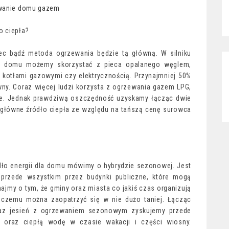
o ciepła?
wiec bądź metoda ogrzewania będzie tą główną. W silniku
W domu możemy skorzystać z pieca opalanego węglem,
 kotłami gazowymi czy elektrycznością. Przynajmniej 50%
wny. Coraz więcej ludzi korzysta z ogrzewania gazem LPG,
ne. Jednak prawdziwą oszczędność uzyskamy łącząc dwie
ko główne źródło ciepła ze względu na tańszą cenę surowca
ódło energii dla domu mówimy o hybrydzie sezonowej. Jest
przede wszystkim przez budynki publiczne, które mogą
ajmy o tym, że gminy oraz miasta co jakiś czas organizują
 czemu można zaopatrzyć się w nie dużo taniej. Łącząc
raz jesień z ogrzewaniem sezonowym zyskujemy przede
oraz ciepłą wodę w czasie wakacji i części wiosny.