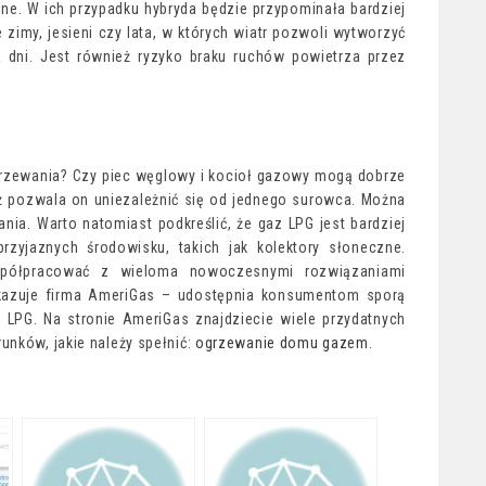
ne. W ich przypadku hybryda będzie przypominała bardziej
imy, jesieni czy lata, w których wiatr pozwoli wytworzyć
a dni. Jest również ryzyko braku ruchów powietrza przez
grzewania? Czy piec węglowy i kocioł gazowy mogą dobrze
ż pozwala on uniezależnić się od jednego surowca. Można
a. Warto natomiast podkreślić, że gaz LPG jest bardziej
przyjaznych środowisku, takich jak kolektory słoneczne.
spółpracować z wieloma nowoczesnymi rozwiązaniami
kazuje firma AmeriGas – udostępnia konsumentom sporą
LPG. Na stronie AmeriGas znajdziecie wiele przydatnych
unków, jakie należy spełnić:
ogrzewanie domu gazem
.