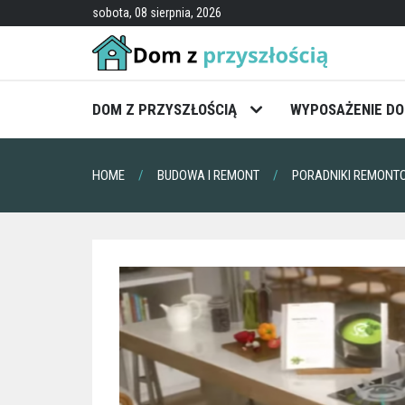
Skip
sobota, 08 sierpnia, 2026
to
content
DOM Z PRZYSZŁOŚCIĄ
WYPOSAŻENIE D
HOME
BUDOWA I REMONT
PORADNIKI REMON