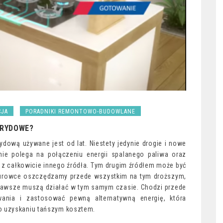
CJA
PORADNIKI REMONTOWO-BUDOWLANE
BRYDOWE?
ową używane jest od lat. Niestety jedynie drogie i nowe
nie polega na połączeniu energii spalanego paliwa oraz
 z całkowicie innego źródła. Tym drugim źródłem może być
 surowce oszczędzamy przede wszystkim na tym droższym,
 zawsze muszą działać w tym samym czasie. Chodzi przede
ania i zastosować pewną alternatywną energię, która
o uzyskaniu tańszym kosztem.