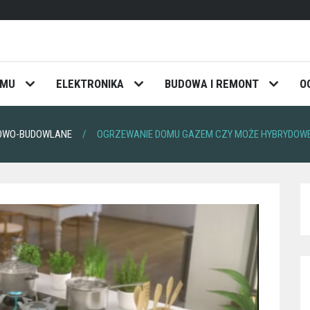
OMU
ELEKTRONIKA
BUDOWA I REMONT
O
TOWO-BUDOWLANE
OGRZEWANIE DOMU GAZEM CZY MOŻE HYBRYDOW