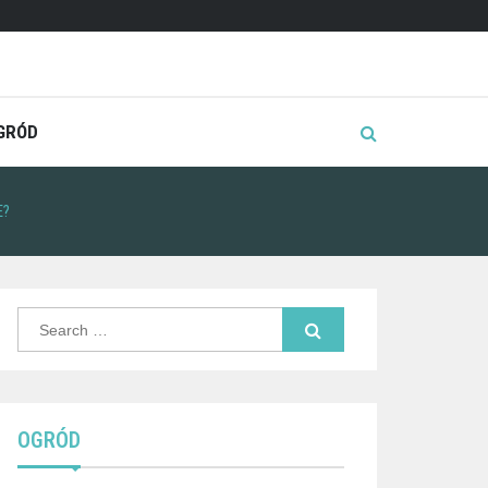
GRÓD
E?
Search
for:
OGRÓD