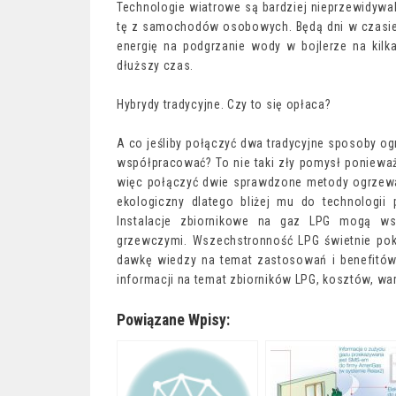
Technologie wiatrowe są bardziej nieprzewidywal
tę z samochodów osobowych. Będą dni w czasie z
energię na podgrzanie wody w bojlerze na kilk
dłuższy czas.
Hybrydy tradycyjne. Czy to się opłaca?
A co jeśliby połączyć dwa tradycyjne sposoby o
współpracować? To nie taki zły pomysł poniewa
więc połączyć dwie sprawdzone metody ogrzewani
ekologiczny dlatego bliżej mu do technologii 
Instalacje zbiornikowe na gaz LPG mogą w
grzewczymi. Wszechstronność LPG świetnie po
dawkę wiedzy na temat zastosowań i benefitów 
informacji na temat zbiorników LPG, kosztów, war
Powiązane Wpisy: