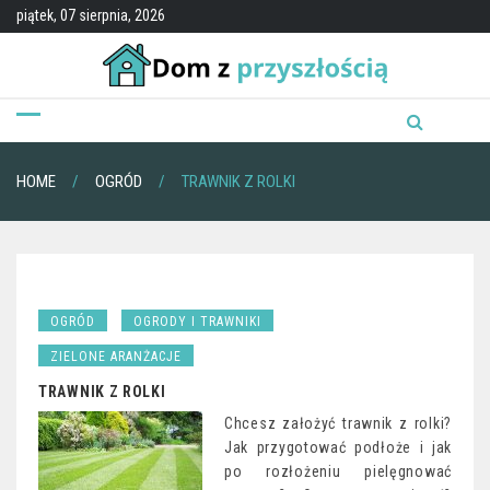
Skip
piątek, 07 sierpnia, 2026
to
content
HOME
OGRÓD
TRAWNIK Z ROLKI
OGRÓD
OGRODY I TRAWNIKI
ZIELONE ARANŻACJE
TRAWNIK Z ROLKI
Chcesz założyć trawnik z rolki?
Jak przygotować podłoże i jak
po rozłożeniu pielęgnować