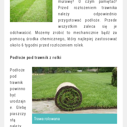
murawę? O czym pamiętać?
Przed rozłożeniem trawnika
należy odpowiednio
przygotować podłoże. Przede
wszystkim zaleca się je
odchwaścić. Możemy zrobić to mechanicznie bądź za
pomocą środka chemicznego, który najlepiej zastosować
około 6 tygodni przed rozłożeniem rolek.
Podłoże pod trawnik z rolki
Podłoże
pod
trawnik
powinno
być
urodzajn
e. Glebę
piaszczy
Trawa rolowana
stą
należy