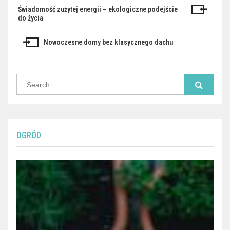
Świadomość zużytej energii – ekologiczne podejście
Nawigacja
do życia
wpisu
Nowoczesne domy bez klasycznego dachu
Search
for:
OGRÓD