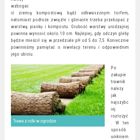
wzbogac
ić ziemią kompostową bądź odkwaszonym torfem,
natomiast podłoże zwięzłe i gliniaste trzeba przekopać z
warstwą piasku i kompostu. Grubość warstwy urodzajnej
powinna wynosić około 10 cm. Najlepiej, gdy odczyn gleby
będzie mieścił się w przedziale pH od 5 do 7,5. Koniecznie
powinniśmy pamiętać o niwelacji terenu i odpowiednim
jego ubiciu.
Po
zakupie
trawnik
należy
jak
najszybc
iej
rozłożyć
Trawa z rolki w ogrodzie
. W ten
sposób
unikniem