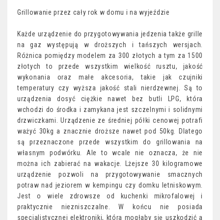
Grillowanie przez cały rok w domu i na wyjeździe
Każde urządzenie do przygotowywania jedzenia także grille
na gaz występują w droższych i tańszych wersjach.
Różnica pomiędzy modelem za 300 złotych a tym za 1500
złotych to przede wszystkim wielkość rusztu, jakość
wykonania oraz małe akcesoria, takie jak czujniki
temperatury czy wyższa jakość stali nierdzewnej. Są to
urządzenia dosyć ciężkie nawet bez butli LPG, która
wchodzi do środka i zamykana jest szczelnymi i solidnymi
drzwiczkami. Urządzenie ze średniej półki cenowej potrafi
ważyć 30kg a znacznie droższe nawet pod 50kg. Dlatego
są przeznaczone przede wszystkim do grillowania na
własnym podwórku. Ale to wcale nie oznacza, że nie
można ich zabierać na wakacje. Lżejsze 30 kilogramowe
urządzenie pozwoli na przygotowywanie smacznych
potraw nad jeziorem w kempingu czy domku letniskowym.
Jest o wiele zdrowsze od kuchenki mikrofalowej i
praktycznie niezniszczalne. W końcu nie posiada
specjalistycznej elektroniki, która mogłaby się uszkodzić a