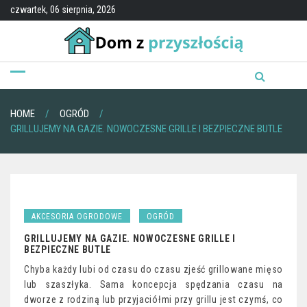
Skip
czwartek, 06 sierpnia, 2026
to
content
HOME
OGRÓD
GRILLUJEMY NA GAZIE. NOWOCZESNE GRILLE I BEZPIECZNE BUTLE
AKCESORIA OGRODOWE
OGRÓD
GRILLUJEMY NA GAZIE. NOWOCZESNE GRILLE I
BEZPIECZNE BUTLE
Chyba każdy lubi od czasu do czasu zjeść grillowane mięso
lub szaszłyka. Sama koncepcja spędzania czasu na
dworze z rodziną lub przyjaciółmi przy grillu jest czymś, co