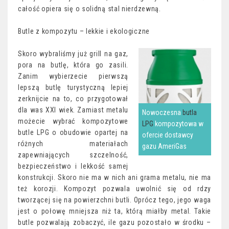
całość opiera się o solidną stal nierdzewną.
Butle z kompozytu – lekkie i ekologiczne
Skoro wybraliśmy już grill na gaz,
pora na butlę, która go zasili.
Zanim wybierzecie pierwszą
lepszą butlę turystyczną lepiej
zerknijcie na to, co przygotował
dla was XXI wiek. Zamiast metalu
Nowoczesna
butla
możecie wybrać kompozytowe
LPG
kompozytowa w
butle LPG o obudowie opartej na
ofercie dostawcy
różnych materiałach
gazu AmeriGas
zapewniających szczelność,
bezpieczeństwo i lekkość samej
konstrukcji. Skoro nie ma w nich ani grama metalu, nie ma
też korozji. Kompozyt pozwala uwolnić się od rdzy
tworzącej się na powierzchni butli. Oprócz tego, jego waga
jest o połowę mniejsza niż ta, którą miałby metal. Takie
butle pozwalają zobaczyć, ile gazu pozostało w środku –