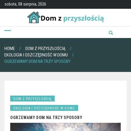
Skip
sobota, 08 sierpnia, 2026
to
content
HOME
DOM Z PRZYSZŁOŚCIĄ
EKOLOGIA I OSZCZĘDNOŚĆ W DOMU
OGRZEWAMY DOM NA TRZY SPOSOBY
DOM Z PRZYSZŁOŚCIĄ
EKOLOGIA I OSZCZĘDNOŚĆ W DOMU
OGRZEWAMY DOM NA TRZY SPOSOBY