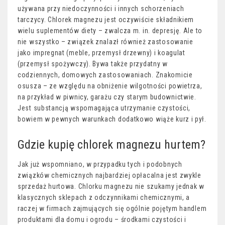
używana przy niedoczynności i innych schorzeniach
tarczycy. Chlorek magnezu jest oczywiście składnikiem
wielu suplementów diety – zwalcza m. in. depresję. Ale to
nie wszystko – związek znalazł również zastosowanie
jako impregnat (meble, przemysł drzewny) i koagulat
(przemysł spożywczy). Bywa także przydatny w
codziennych, domowych zastosowaniach. Znakomicie
osusza – ze względu na obniżenie wilgotności powietrza,
na przykład w piwnicy, garażu czy starym budownictwie.
Jest substancją wspomagająca utrzymanie czystości,
bowiem w pewnych warunkach dodatkowo wiąże kurz i pył.
Gdzie kupię chlorek magnezu hurtem?
Jak już wspomniano, w przypadku tych i podobnych
związków chemicznych najbardziej opłacalna jest zwykle
sprzedaż hurtowa. Chlorku magnezu nie szukamy jednak w
klasycznych sklepach z odczynnikami chemicznymi, a
raczej w firmach zajmujących się ogólnie pojętym handlem
produktami dla domu i ogrodu – środkami czystości i