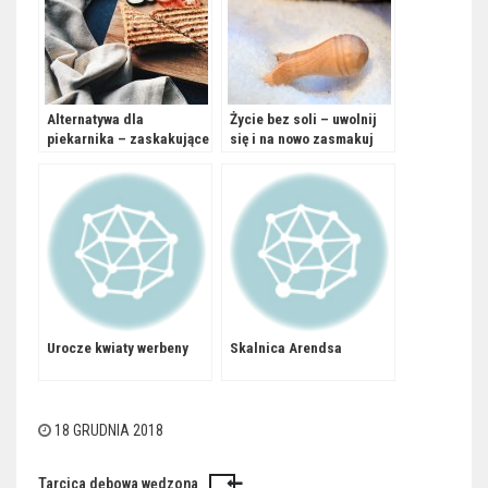
Alternatywa dla
Życie bez soli – uwolnij
piekarnika – zaskakujące
się i na nowo zasmakuj
dania z opiekacza
zdrowia
Urocze kwiaty werbeny
Skalnica Arendsa
18 GRUDNIA 2018
Tarcica dębowa wędzona