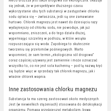
Nieco droższa jest także drogowa sól ekologiczna. Okazuje
się jednak, że w perspektywie dłuższego czasu
wykorzystanie obu tych substancji w zastępstwie chlorku
sodu opłaca się – zwłaszcza, jeśli są one zamawiane
hurtowo. Chlorek magnezu jest nawet do dziesięciu razy
wydajniejszy od chlorku sodu, nie powoduje, jak już
wspomniano, zniszczeń, a do tego działa dłużej,
wypełniając szczeliny w podłożu, w które wsiąka
rozpuszczająca się woda. Zapobiega to skutecznie
tworzeniu się przełomów pośniegowych. Warto
wspomnieć, że sam termin „ekologiczna sól drogowa”
coraz częściej używany jest zamiennie i może oznaczać
wszystko to, co nie jest sola kuchenną – pod tą nazwą kryć
się będzie więc w sprzedaży tak chlorek magnezu, jak i
właśnie chlorek wapnia.
Inne zastosowania chlorku magnezu
Substancja ta ma szereg zastosowań około medycznych.
Jest (w niewielkich stężeniach) stosowana do detoksykacji
organizmu. Pomaga przyśpieszyć metabolizm, bywa