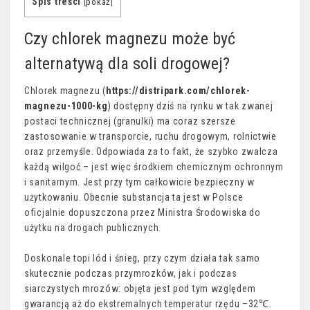
Spis treści
[
pokaż
]
Czy chlorek magnezu może być
alternatywą dla soli drogowej?
Chlorek magnezu (
https://distripark.com/chlorek-
magnezu-1000-kg
) dostępny dziś na rynku w tak zwanej
postaci technicznej (granulki) ma coraz szersze
zastosowanie w transporcie, ruchu drogowym, rolnictwie
oraz przemyśle. Odpowiada za to fakt, że szybko zwalcza
każdą wilgoć – jest więc środkiem chemicznym ochronnym
i sanitarnym. Jest przy tym całkowicie bezpieczny w
użytkowaniu. Obecnie substancja ta jest w Polsce
oficjalnie dopuszczona przez Ministra Środowiska do
użytku na drogach publicznych.
Doskonale topi lód i śnieg, przy czym działa tak samo
skutecznie podczas przymrozków, jak i podczas
siarczystych mrozów: objęta jest pod tym względem
gwarancją aż do ekstremalnych temperatur rzędu –32℃.