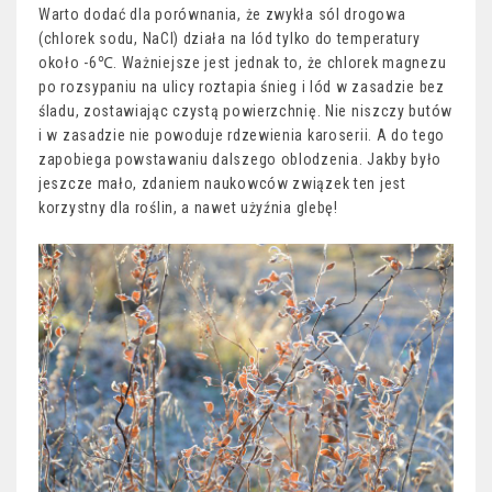
Warto dodać dla porównania, że zwykła sól drogowa
(chlorek sodu, NaCl) działa na lód tylko do temperatury
około -6℃. Ważniejsze jest jednak to, że chlorek magnezu
po rozsypaniu na ulicy roztapia śnieg i lód w zasadzie bez
śladu, zostawiając czystą powierzchnię. Nie niszczy butów
i w zasadzie nie powoduje rdzewienia karoserii. A do tego
zapobiega powstawaniu dalszego oblodzenia. Jakby było
jeszcze mało, zdaniem naukowców związek ten jest
korzystny dla roślin, a nawet użyźnia glebę!