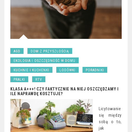
AGD
DOM Z PRZYSZŁOŚCIĄ
EKOLOGIA I OSZCZĘDNOŚĆ W DOMU
KUCHNIE I KUCHENKI
LODÓWKI
PORADNIKI
PRALKI
RTV
KLASA A+++! CZY FAKTYCZNIE NA NIEJ OSZCZĘDZAMY I
ILE NAPRAWDĘ KOSZTUJE?
Licytowanie
się między
sobą o to,
jak