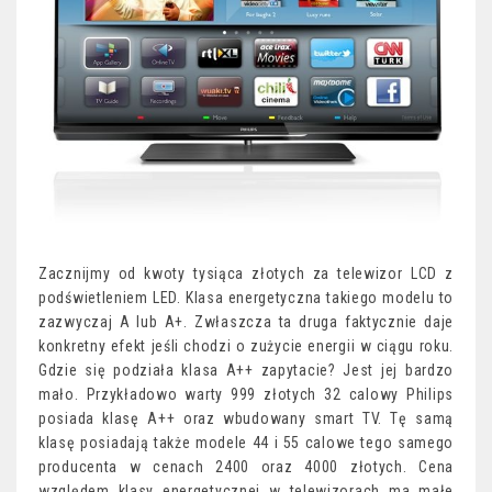
Zacznijmy od kwoty tysiąca złotych za telewizor LCD z
podświetleniem LED. Klasa energetyczna takiego modelu to
zazwyczaj A lub A+. Zwłaszcza ta druga faktycznie daje
konkretny efekt jeśli chodzi o zużycie energii w ciągu roku.
Gdzie się podziała klasa A++ zapytacie? Jest jej bardzo
mało. Przykładowo warty 999 złotych 32 calowy Philips
posiada klasę A++ oraz wbudowany smart TV. Tę samą
klasę posiadają także modele 44 i 55 calowe tego samego
producenta w cenach 2400 oraz 4000 złotych. Cena
względem klasy energetycznej w telewizorach ma małe