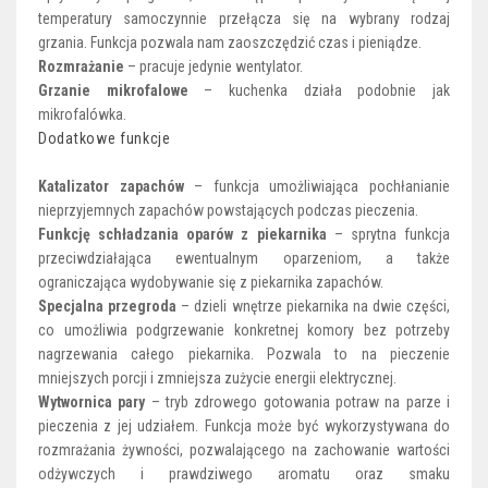
temperatury samoczynnie przełącza się na wybrany rodzaj
grzania. Funkcja pozwala nam zaoszczędzić czas i pieniądze.
Rozmrażanie
– pracuje jedynie wentylator.
Grzanie mikrofalowe
– kuchenka działa podobnie jak
mikrofalówka.
Dodatkowe funkcje
Katalizator zapachów
– funkcja umożliwiająca pochłanianie
nieprzyjemnych zapachów powstających podczas pieczenia.
Funkcję schładzania oparów z piekarnika
– sprytna funkcja
przeciwdziałająca ewentualnym oparzeniom, a także
ograniczająca wydobywanie się z piekarnika zapachów.
Specjalna przegroda
– dzieli wnętrze piekarnika na dwie części,
co umożliwia podgrzewanie konkretnej komory bez potrzeby
nagrzewania całego piekarnika. Pozwala to na pieczenie
mniejszych porcji i zmniejsza zużycie energii elektrycznej.
Wytwornica pary
– tryb zdrowego gotowania potraw na parze i
pieczenia z jej udziałem. Funkcja może być wykorzystywana do
rozmrażania żywności, pozwalającego na zachowanie wartości
odżywczych i prawdziwego aromatu oraz smaku