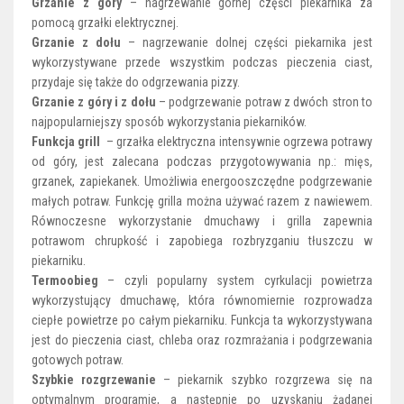
Grzanie z góry
– nagrzewanie górnej części piekarnika za
pomocą grzałki elektrycznej.
Grzanie z dołu
– nagrzewanie dolnej części piekarnika jest
wykorzystywane przede wszystkim podczas pieczenia ciast,
przydaje się także do odgrzewania pizzy.
Grzanie z góry i z dołu
– podgrzewanie potraw z dwóch stron to
najpopularniejszy sposób wykorzystania piekarników.
Funkcja grill
– grzałka elektryczna intensywnie ogrzewa potrawy
od góry, jest zalecana podczas przygotowywania np.: mięs,
grzanek, zapiekanek. Umożliwia energooszczędne podgrzewanie
małych potraw. Funkcję grilla można używać razem z nawiewem.
Równoczesne wykorzystanie dmuchawy i grilla zapewnia
potrawom chrupkość i zapobiega rozbryzganiu tłuszczu w
piekarniku.
Termoobieg
– czyli popularny system cyrkulacji powietrza
wykorzystujący dmuchawę, która równomiernie rozprowadza
ciepłe powietrze po całym piekarniku. Funkcja ta wykorzystywana
jest do pieczenia ciast, chleba oraz rozmrażania i podgrzewania
gotowych potraw.
Szybkie rozgrzewanie
– piekarnik szybko rozgrzewa się na
optymalnym programie, a następnie po uzyskaniu żądanej