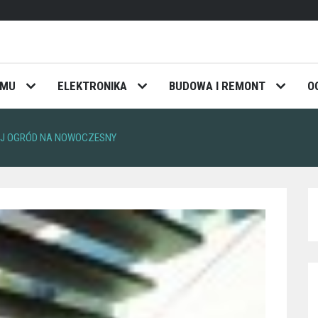
OMU
ELEKTRONIKA
BUDOWA I REMONT
O
WÓJ OGRÓD NA NOWOCZESNY