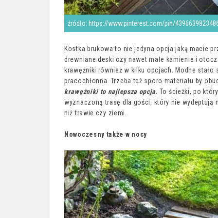
źródło: https://www.pinterest.com/pin/439663982348
Kostka brukowa to nie jedyna opcja jaką macie p
drewniane deski czy nawet małe kamienie i otocz
krawężniki również w kilku opcjach. Modne stało s
pracochłonna. Trzeba też sporo materiału by obu
krawężniki to najlepsza opcja.
To ścieżki, po któ
wyznaczoną trasę dla gości, który nie wydeptują
niż trawie czy ziemi.
Nowoczesny także w nocy