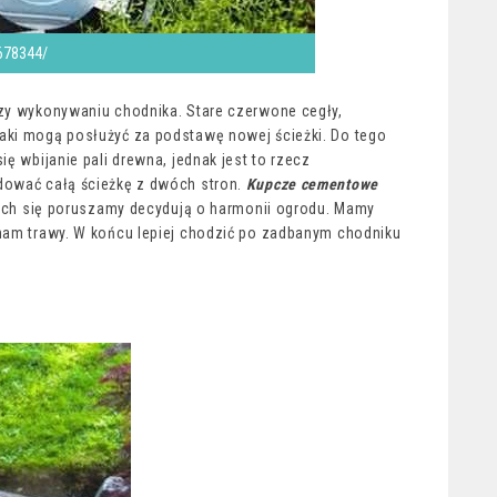
678344/
rzy wykonywaniu chodnika. Stare czerwone cegły,
aki mogą posłużyć za podstawę nowej ścieżki. Do tego
ię wbijanie pali drewna, jednak jest to rzecz
dować całą ścieżkę z dwóch stron.
Kupcze cementowe
rych się poruszamy decydują o harmonii ogrodu. Mamy
 nam trawy. W końcu lepiej chodzić po zadbanym chodniku