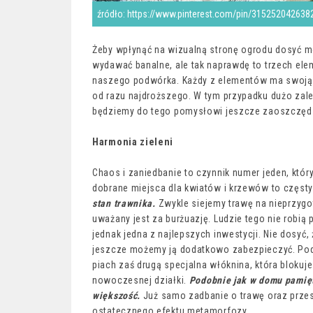
źródło: https://www.pinterest.com/pin/315252042638
Żeby wpłynąć na wizualną stronę ogrodu dosyć mo
wydawać banalne, ale tak naprawdę to trzech el
naszego podwórka. Każdy z elementów ma swoją 
od razu najdroższego. W tym przypadku dużo zale
będziemy do tego pomysłowi jeszcze zaoszczęd
Harmonia zieleni
Chaos i zaniedbanie to czynnik numer jeden, któ
dobrane miejsca dla kwiatów i krzewów to częst
stan trawnika.
Zwykle siejemy trawę na nieprzygot
uważany jest za burżuazję. Ludzie tego nie robią 
jednak jedna z najlepszych inwestycji. Nie dosy
jeszcze możemy ją dodatkowo zabezpieczyć. Pod 
piach zaś drugą specjalna włóknina, która blokuj
nowoczesnej działki.
Podobnie jak w domu pamięta
większość.
Już samo zadbanie o trawę oraz przes
ostatecznego efektu metamorfozy.