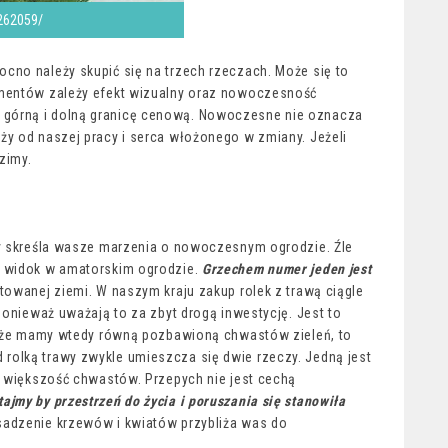
262059/
cno należy skupić się na trzech rzeczach. Może się to
ementów zależy efekt wizualny oraz nowoczesność
górną i dolną granicę cenową. Nowoczesne nie oznacza
ży od naszej pracy i serca włożonego w zmiany. Jeżeli
zimy.
ry skreśla wasze marzenia o nowoczesnym ogrodzie. Źle
y widok w amatorskim ogrodzie.
Grzechem numer jeden jest
owanej ziemi. W naszym kraju zakup rolek z trawą ciągle
ponieważ uważają to za zbyt drogą inwestycję. Jest to
ć, że mamy wtedy równą pozbawioną chwastów zieleń, to
rolką trawy zwykle umieszcza się dwie rzeczy. Jedną jest
e większość chwastów. Przepych nie jest cechą
jmy by przestrzeń do życia i poruszania się stanowiła
adzenie krzewów i kwiatów przybliża was do