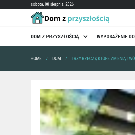
Skip
sobota, 08 sierpnia, 2026
to
content
DOM Z PRZYSZŁOŚCIĄ
WYPOSAŻENIE D
HOME
DOM
TRZY RZECZY, KTÓRE ZMIENIĄ T