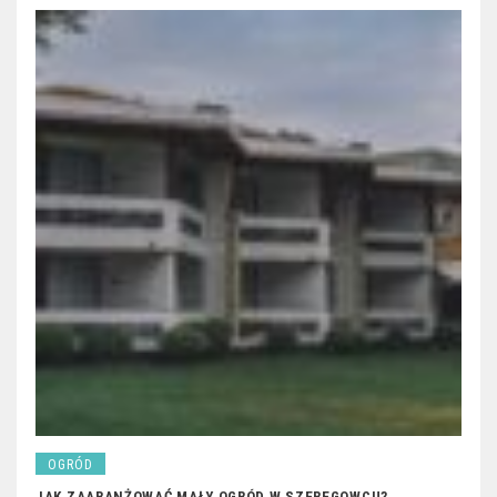
OGRÓD
JAK ZAARANŻOWAĆ MAŁY OGRÓD W SZEREGOWCU?