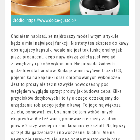
źródło: https://www.dolce-gusto.pl/
Chciałem napisać, że najdroższy model w tym artykule
będzie miał najwięcej funkcji. Niestety ten ekspres do kawy
obsługujący kapsułki wcale nie jest tak funkcjonalny jak
pisze producent. Jego największą zaletą jest wygląd
zewnętrzny i jakość wykonania. Nie posiada żadnych
gadżetów dla baristów. Brakuje w nim wyświetlacza LCD,
pojemnika na kapsułki oraz chromowanych wykończeń.
Jest to prosty ale też niezwykle nowoczesny pod
względem wyglądu sprzęt prosty jak budowa cepa. Kilka
przycisków dotykowych i to tyle czego oczekujemy do
urządzenia robiącego jedynie kawę. To jego największa
zaleta, ponieważ jest Usainem Boltem wśród innych
ekspresów. Ale też wada, ponieważ nie każdy zapłaci
prawie 2 razy więcej za sam kosmiczny kształt. Najlepszy
sprzęt dla gadżeciarza i nowoczesnej kuchni. Ale na
pewno nie sprawdzi się u pasjonata majstrowania przy