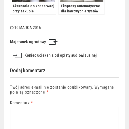
Akcesoria do konserwacji
Ekspresy automatyczne
przy zakupie
dla kawowych artystów
klasycznego ekspresu
10 MARCA 2016
Majeranek ogrodowy
Nawigacja
wpisu
Koniec uciekania od opłaty audiowizualnej
Dodaj komentarz
Twój adres e-mail nie zostanie opublikowany.
Wymagane
pola są oznaczone
*
Komentarz
*