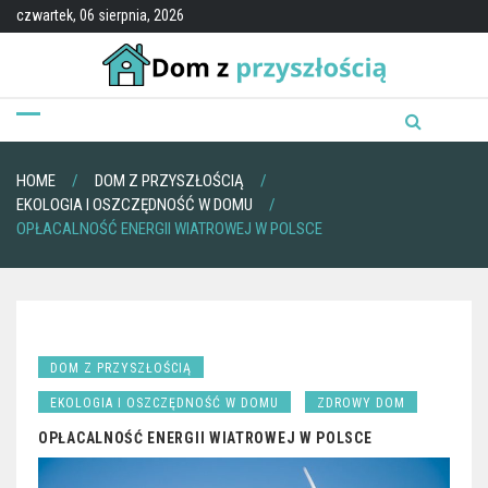
Skip
czwartek, 06 sierpnia, 2026
to
content
HOME
DOM Z PRZYSZŁOŚCIĄ
EKOLOGIA I OSZCZĘDNOŚĆ W DOMU
OPŁACALNOŚĆ ENERGII WIATROWEJ W POLSCE
DOM Z PRZYSZŁOŚCIĄ
EKOLOGIA I OSZCZĘDNOŚĆ W DOMU
ZDROWY DOM
OPŁACALNOŚĆ ENERGII WIATROWEJ W POLSCE