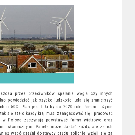
aszcza przez przeciwników spalania węgla czy innych
no powiedzieć jak szybko ludzkości uda się zmniejszyć
h o 50%. Plan jest taki by do 2020 roku średnie użycie
 tak się stało każdy kraj musi zaangażować się i pracować
też, w Polsce zaczynają powstawać farmy wiatrowe oraz
ami słonecznymi. Panele może dostać każdy, ale za ich
wnież współcześni dostawcy prądu solidnie wzięli się za