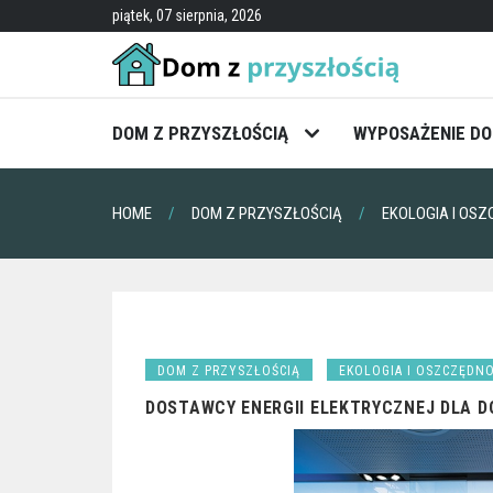
Skip
piątek, 07 sierpnia, 2026
to
content
DOM Z PRZYSZŁOŚCIĄ
WYPOSAŻENIE D
HOME
DOM Z PRZYSZŁOŚCIĄ
EKOLOGIA I OS
DOM Z PRZYSZŁOŚCIĄ
EKOLOGIA I OSZCZĘDN
DOSTAWCY ENERGII ELEKTRYCZNEJ DLA 