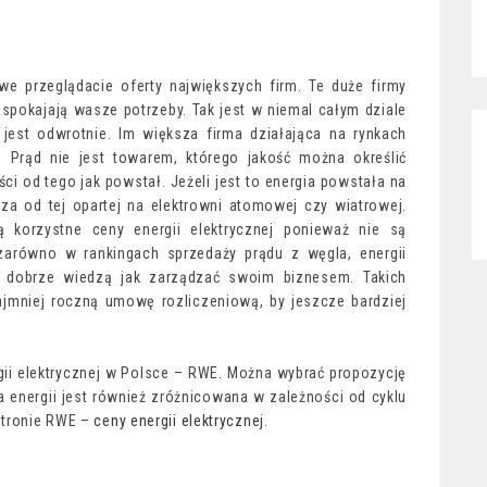
e przeglądacie oferty największych firm. Te duże firmy
aspokajają wasze potrzeby. Tak jest w niemal całym dziale
 jest odwrotnie. Im większa firma działająca na rynkach
 Prąd nie jest towarem, którego jakość można określić
ci od tego jak powstał. Jeżeli jest to energia powstała na
za od tej opartej na elektrowni atomowej czy wiatrowej.
ą korzystne ceny energii elektrycznej ponieważ nie są
 zarówno w rankingach sprzedaży prądu z węgla, energii
i dobrze wiedzą jak zarządzać swoim biznesem. Takich
jmniej roczną umowę rozliczeniową, by jeszcze bardziej
ii elektrycznej w Polsce – RWE. Można wybrać propozycję
a energii jest również zróżnicowana w zależności od cyklu
 stronie RWE –
ceny energii elektrycznej
.