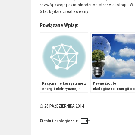
rozwój swojej działalności od strony ekologii. W 
6 lat będzie zrealizowany.
Powiązane Wpisy:
Racjonalne korzystanie z
Pewne źródło
energii elektrycznej –
ekologicznej energii do
porady
ogrzewania domu
28 PAŹDZIERNIKA 2014
Ciepło i ekologicznie
Nawigacja
wpisu