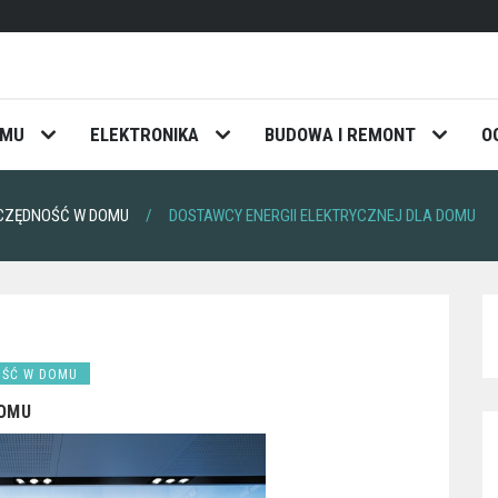
OMU
ELEKTRONIKA
BUDOWA I REMONT
O
ZCZĘDNOŚĆ W DOMU
DOSTAWCY ENERGII ELEKTRYCZNEJ DLA DOMU
OŚĆ W DOMU
DOMU