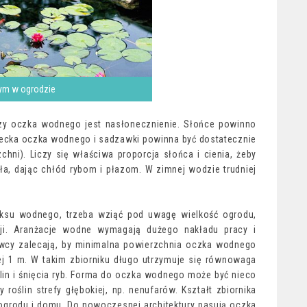
ym w ogrodzie
zy oczka wodnego jest nasłonecznienie. Słońce powinno
 Niecka oczka wodnego i sadzawki powinna być dostatecznie
hni). Liczy się właściwa proporcja słońca i cienia, żeby
ła, dając chłód rybom i płazom. W zimnej wodzie trudniej
ksu wodnego, trzeba wziąć pod uwagę wielkość ogrodu,
cji. Aranżacje wodne wymagają dużego nakładu pracy i
owcy zalecają, by minimalna powierzchnia oczka wodnego
ej 1 m. W takim zbiorniku długo utrzymuje się równowaga
lin i śnięcia ryb. Forma do oczka wodnego może być nieco
 roślin strefy głębokiej, np. nenufarów. Kształt zbiornika
grodu i domu. Do nowoczesnej architektury pasują oczka