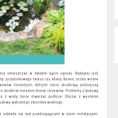
ży umieszczać w dalekim kącie ogrodu. Najlepiej jeśli
 np. przydomowego tarasu czy altany. Basen, oczko wodne
wów liściastych, których liście utrudniają późniejszą
ż utrudniać korzenie drzew i krzewów. Problemy z budową
ika z wodą może stwarzać podłoże. Obszar z wysokimi
udowę wybranego zbiornika wodnego.
 zakłada się nad przebiegającymi w ziemi instalacjami: