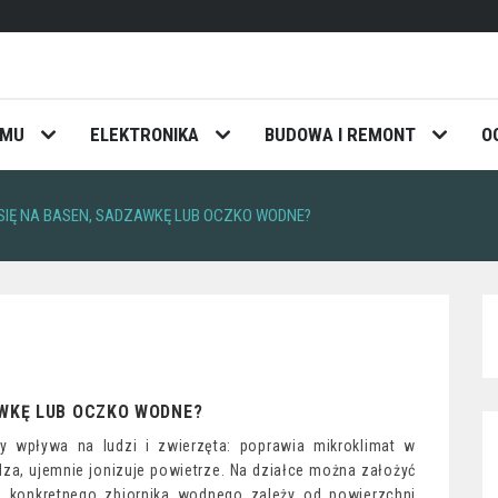
OMU
ELEKTRONIKA
BUDOWA I REMONT
O
SIĘ NA BASEN, SADZAWKĘ LUB OCZKO WODNE?
AWKĘ LUB OCZKO WODNE?
wpływa na ludzi i zwierzęta: poprawia mikroklimat w
dza, ujemnie jonizuje powietrze. Na działce można założyć
 konkretnego zbiornika wodnego zależy od powierzchni