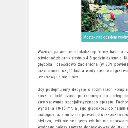
Mostek nad oczkiem wodn
Ważnym parametrem lokalizacji formy basenu c
oświetlać zbiornik średnio 4-8 godzin dziennie.
głęboka i częściowo zacieniona (w 30% powierzc
przynajmniej część lustra wody się nie nagrzewa
też rozwijają się glony.
Gdy podejmujemy decyzję o rozmiarach komple
koszt i ilość czasu potrzebnego do pielęgna
zastosowania specjalistycznego sprzętu. Fach
wynosiła 10-15 m², a jego głębokość co najmni
biologiczna, a mróz nie powoduje uszkodzeń roś
płytsza, jeśli nie hodujemy ryb lub nie uprawiamy
wodnego należy zawsze dopasowywać do stylu o