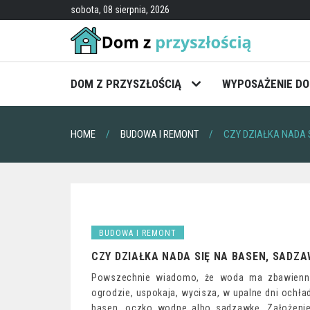
Skip
sobota, 08 sierpnia, 2026
to
content
DOM Z PRZYSZŁOŚCIĄ
WYPOSAŻENIE D
HOME
BUDOWA I REMONT
CZY DZIAŁKA NADA 
BUDOWA I REMONT
CZY DZIAŁKA NADA SIĘ NA BASEN, SADZ
Powszechnie wiadomo, że woda ma zbawienny 
ogrodzie, uspokaja, wycisza, w upalne dni ochła
basen, oczko wodne albo sadzawkę. Założenie