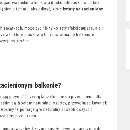
bogactwa roślinności, która doskonale radzi sobie bez
ębienia tematu, aby odkryć, które
kwiaty na zacieniony
h zakątkach, może być nie tylko satysfakcjonujące, ale i
zówki, które umożliwią Ci transformację balkonu w
ozycji na słońce.
zacienionym balkonie?
ogą przynieść szereg korzyści, nie do przecenienia dla
stkim są źródłem naturalnej ozdoby, przywołując kawałek
. Rośliny te pomagają w naturalny sposób oczyścić
zającej przestrzeni.
st niepodważalny. Okazuje się, że nawet ograniczone do