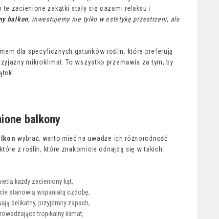
te zacienione zakątki stały się oazami relaksu i
ny balkon
, inwestujemy nie tylko w estetykę przestrzeni, ale
em dla specyficznych gatunków roślin, które preferują
rzyjazny mikroklimat. To wszystko przemawia za tym, by
ątek.
nione balkony
alkon
wybrać, warto mieć na uwadze ich różnorodność
które z roślin, które znakomicie odnajdą się w takich
etlą każdy zacieniony kąt,
ście stanowią wspaniałą ozdobę,
ewają delikatny, przyjemny zapach,
rowadzające tropikalny klimat,