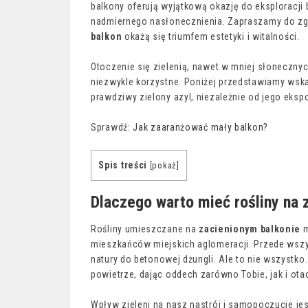
balkony oferują wyjątkową okazję do eksploracji 
nadmiernego nasłonecznienia. Zapraszamy do zgł
balkon
okażą się triumfem estetyki i witalności.
Otoczenie się zielenią, nawet w mniej słonecznyc
niezwykle korzystne. Poniżej przedstawiamy wska
prawdziwy zielony azyl, niezależnie od jego eksp
Sprawdź:
Jak zaaranżować mały balkon?
Spis treści
[
pokaż
]
Dlaczego warto mieć rośliny na 
Rośliny umieszczane na
zacienionym balkonie
m
mieszkańców miejskich aglomeracji. Przede wszy
natury do betonowej dżungli. Ale to nie wszystko
powietrze, dając oddech zarówno Tobie, jak i otac
Wpływ zieleni na nasz nastrój i samopoczucie je