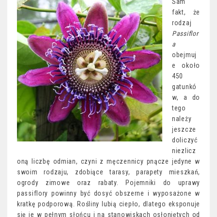
Sam
fakt, że
rodzaj
Passiflor
a
obejmuj
e około
450
gatunkó
w, a do
tego
należy
jeszcze
doliczyć
niezlicz
oną liczbę odmian, czyni z męczennicy pnącze jedyne w
swoim rodzaju, zdobiące tarasy, parapety mieszkań,
ogrody zimowe oraz rabaty. Pojemniki do uprawy
passiflory powinny być dosyć obszerne i wyposażone w
kratkę podporową. Rośliny lubią ciepło, dlatego eksponuje
się je w pełnym słońcu i na stanowiskach osłoniętych od