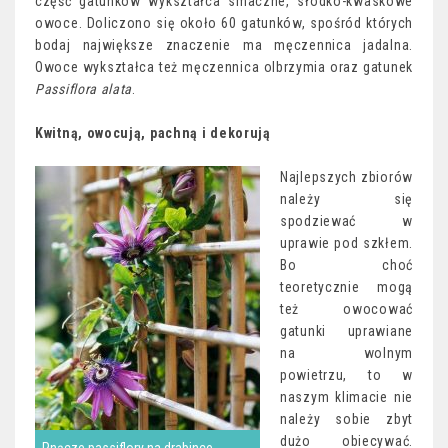
część gatunków wykształca smaczne, słodko-kwaskowe
owoce. Doliczono się około 60 gatunków, spośród których
bodaj największe znaczenie ma męczennica jadalna.
Owoce wykształca też męczennica olbrzymia oraz gatunek
Passiflora alata
.
Kwitną, owocują, pachną i dekorują
Najlepszych zbiorów
należy się
spodziewać w
uprawie pod szkłem.
Bo choć
teoretycznie mogą
też owocować
gatunki uprawiane
na wolnym
powietrzu, to w
naszym klimacie nie
należy sobie zbyt
dużo obiecywać.