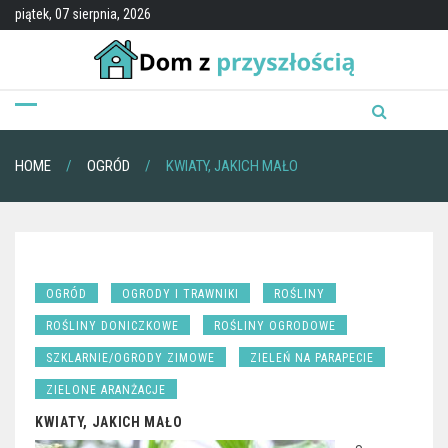
Skip
piątek, 07 sierpnia, 2026
to
content
HOME
OGRÓD
KWIATY, JAKICH MAŁO
OGRÓD
OGRODY I TRAWNIKI
ROŚLINY
ROŚLINY DONICZKOWE
ROŚLINY OGRODOWE
SZKLARNIE/OGRODY ZIMOWE
ZIELEŃ NA PARAPECIE
ZIELONE ARANŻACJE
KWIATY, JAKICH MAŁO