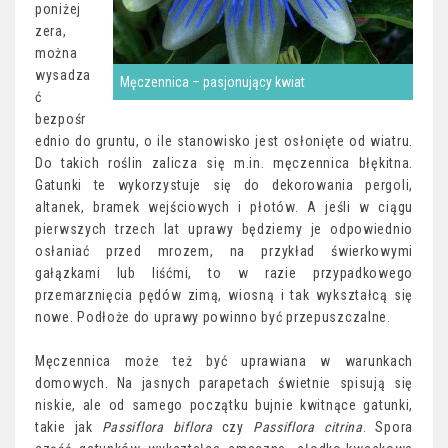
poniżej
zera,
można
wysadza
Męczennica – pasjonujący kwiat
ć
bezpośr
ednio do gruntu, o ile stanowisko jest osłonięte od wiatru.
Do takich roślin zalicza się m.in. męczennica błękitna.
Gatunki te wykorzystuje się do dekorowania pergoli,
altanek, bramek wejściowych i płotów. A jeśli w ciągu
pierwszych trzech lat uprawy będziemy je odpowiednio
osłaniać przed mrozem, na przykład świerkowymi
gałązkami lub liśćmi, to w razie przypadkowego
przemarznięcia pędów zimą, wiosną i tak wykształcą się
nowe. Podłoże do uprawy powinno być przepuszczalne.
Męczennica może też być uprawiana w warunkach
domowych. Na jasnych parapetach świetnie spisują się
niskie, ale od samego początku bujnie kwitnące gatunki,
takie jak
Passiflora biflora
czy
Passiflora citrina
. Spora