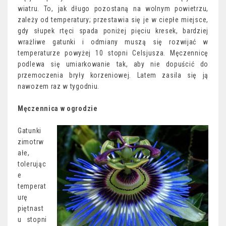
wiatru. To, jak długo pozostaną na wolnym powietrzu,
zależy od temperatury; przestawia się je w ciepłe miejsce,
gdy słupek rtęci spada poniżej pięciu kresek, bardziej
wrażliwe gatunki i odmiany muszą się rozwijać w
temperaturze powyżej 10 stopni Celsjusza. Męczennicę
podlewa się umiarkowanie tak, aby nie dopuścić do
przemoczenia bryły korzeniowej. Latem zasila się ją
nawozem raz w tygodniu.
Męczennica w ogrodzie
Gatunki
zimotrw
ałe,
tolerując
e
temperat
urę
piętnast
u stopni