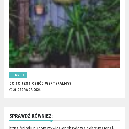
OGRÓD
CO TO JEST OGRÓD WERTYKALNY?
21 CZERWCA 2024
SPRAWDŹ RÓWNIEŻ:
https://piraju.pl/dom/zywica-epoksydowa-dobry-material-