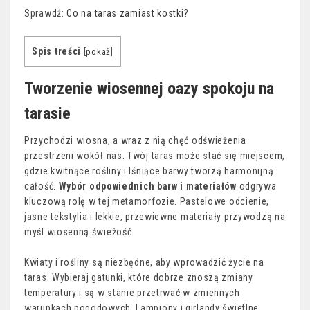
Sprawdź:
Co na taras zamiast kostki?
Spis treści
[
pokaż
]
Tworzenie wiosennej oazy spokoju na
tarasie
Przychodzi wiosna, a wraz z nią chęć odświeżenia
przestrzeni wokół nas. Twój taras może stać się miejscem,
gdzie kwitnące rośliny i lśniące barwy tworzą harmonijną
całość.
Wybór odpowiednich barw i materiałów
odgrywa
kluczową rolę w tej metamorfozie. Pastelowe odcienie,
jasne tekstylia i lekkie, przewiewne materiały przywodzą na
myśl wiosenną świeżość.
Kwiaty i rośliny są niezbędne, aby wprowadzić życie na
taras. Wybieraj gatunki, które dobrze znoszą zmiany
temperatury i są w stanie przetrwać w zmiennych
warunkach pogodowych. Lampiony i girlandy świetlne