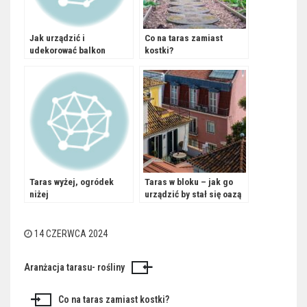
Jak urządzić i
Co na taras zamiast
udekorować balkon
kostki?
idealny
Taras wyżej, ogródek
Taras w bloku – jak go
niżej
urządzić by stał się oazą
spokoju
14 CZERWCA 2024
Aranżacja tarasu- rośliny
Nawigacja
wpisu
Co na taras zamiast kostki?