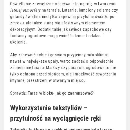
Oświetlenie zewnętrzne odgrywa istotną rolę w tworzeniu
letniej atmosfery
na tarasie. Latarnie, lampiony solarne czy
girlandy świetlne nie tylko zapewnią przytulne światło po
zmroku, ale także staną się efektownym elementem
dekoracyjnym. Dodatki takie jak świece zapachowe czy
fontanny ogrodowe mogą wnieść element relaksu i
ukojenia.
Aby zapewnić sobie i gościom przyjemny mikroklimat
nawet w największe upały, warto zadbać o odpowiednie
zacienienie tarasu. Markizy czy parasole ogrodowe to nie
tylko ochrona przed słońcem, ale i możliwość stworzenia
intymnej przestrzeni w otwartym miejscu.
Sprawdź:
Taras w bloku- jak go zaaranżować?
Wykorzystanie tekstyliów –
przytulność na wyciągnięcie ręki
Tekstylia to klucz do szybkiej zmiany wyglądu tarasu
,