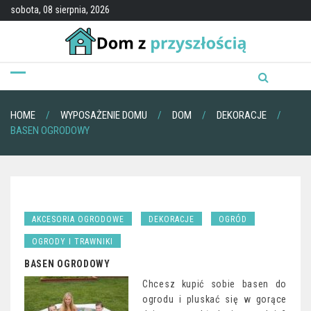
Skip
sobota, 08 sierpnia, 2026
to
content
HOME
WYPOSAŻENIE DOMU
DOM
DEKORACJE
BASEN OGRODOWY
AKCESORIA OGRODOWE
DEKORACJE
OGRÓD
OGRODY I TRAWNIKI
BASEN OGRODOWY
Chcesz kupić sobie basen do
ogrodu i pluskać się w gorące