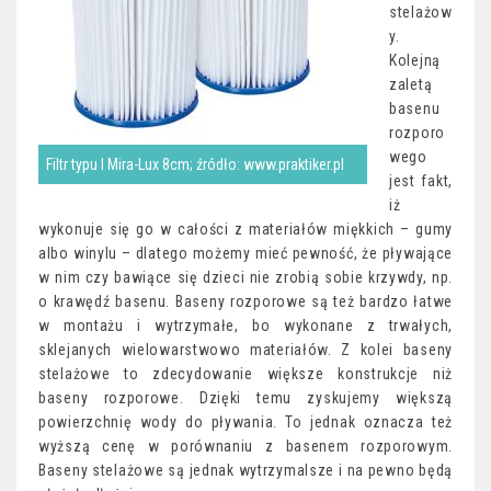
stelażow
y.
Kolejną
zaletą
basenu
rozporo
wego
Filtr typu I Mira-Lux 8cm; źródło: www.praktiker.pl
jest fakt,
iż
wykonuje się go w całości z materiałów miękkich – gumy
albo winylu – dlatego możemy mieć pewność, że pływające
w nim czy bawiące się dzieci nie zrobią sobie krzywdy, np.
o krawędź basenu. Baseny rozporowe są też bardzo łatwe
w montażu i wytrzymałe, bo wykonane z trwałych,
sklejanych wielowarstwowo materiałów. Z kolei baseny
stelażowe to zdecydowanie większe konstrukcje niż
baseny rozporowe. Dzięki temu zyskujemy większą
powierzchnię wody do pływania. To jednak oznacza też
wyższą cenę w porównaniu z basenem rozporowym.
Baseny stelażowe są jednak wytrzymalsze i na pewno będą