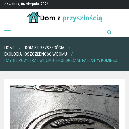
Skip
czwartek, 06 sierpnia, 2026
to
content
HOME
DOM Z PRZYSZŁOŚCIĄ
EKOLOGIA I OSZCZĘDNOŚĆ W DOMU
CZYSTE POWIETRZE W DOMU I EKOLOGICZNE PALENIE W KOMINKU