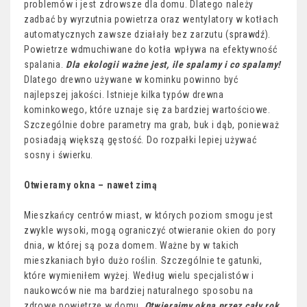
problemów i jest zdrowsze dla domu. Dlatego należy
zadbać by wyrzutnia powietrza oraz wentylatory w kotłach
automatycznych zawsze działały bez zarzutu (
sprawdź
).
Powietrze wdmuchiwane do kotła wpływa na efektywność
spalania.
Dla ekologii ważne jest, ile spalamy i co spalamy!
Dlatego drewno używane w kominku powinno być
najlepszej jakości. Istnieje kilka typów drewna
kominkowego, które uznaje się za bardziej wartościowe.
Szczególnie dobre parametry ma grab, buk i dąb, ponieważ
posiadają większą gęstość. Do rozpałki lepiej używać
sosny i świerku.
Otwieramy okna – nawet zimą
Mieszkańcy centrów miast, w których poziom smogu jest
zwykle wysoki, mogą ograniczyć otwieranie okien do pory
dnia, w której są poza domem. Ważne by w takich
mieszkaniach było dużo roślin. Szczególnie te gatunki,
które wymieniłem wyżej. Według wielu specjalistów i
naukowców nie ma bardziej naturalnego sposobu na
zdrowe powietrze w domu.
Otwierajmy okna przez cały rok