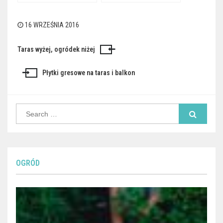
czego służą?
16 WRZEŚNIA 2016
Taras wyżej, ogródek niżej
Nawigacja
wpisu
Płytki gresowe na taras i balkon
Search
for:
OGRÓD