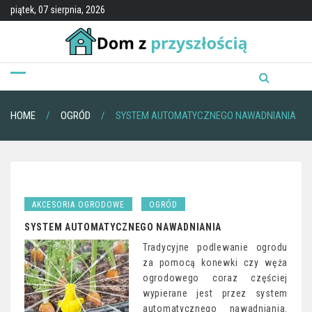
Skip
piątek, 07 sierpnia, 2026
to
content
HOME
OGRÓD
SYSTEM AUTOMATYCZNEGO NAWADNIANIA
AKCESORIA OGRODOWE
OGRÓD
SYSTEM AUTOMATYCZNEGO NAWADNIANIA
Tradycyjne podlewanie ogrodu
za pomocą konewki czy węża
ogrodowego coraz częściej
wypierane jest przez system
automatycznego nawadniania.