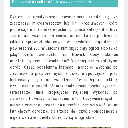
Podlewanie trawnika; źródło: www.kaercher.com.
System automatycznego nawadniania składa się ze
zraszaczy, mikrozraszaczy lub linii kroplujących, które
podlewają różne rodzaje roślin. Ich praca zależy od dobrze
zaprogramowanego sterownika. Automatyczne podlewanie
(
kliknij
) sprawdzi się nawet w niewielkich ogrodach o
2
powierzchni 200 m
. Można nim objąć cały ogród albo tylko
jakąś część powierzchni, np. trawnik. Kiedy dokonać
montażu systemu nawadniania? Najlepiej zanim założymy
ogród. Część podziemną instalacji najlepiej wykonać po
zakończeniu prac ziemnych, a przed rozpoczęciem prac
budowlanych, jak budowa elementów małej architektury
czy ułożenie kostki. Montaż nadziemnej części systemu
(zraszacze, linie kroplujące) najlepiej wykonać po
założeniu trawnika i posadzeniu roślin. Oczywiście system
automatycznego nawadniania można zamontować w już
istniejącym ogrodzie, ale trzeba się liczyć z koniecznością
ingerowania w obiekty, które już są w ogrodzie.