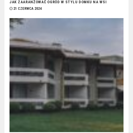
JAK ZAARANŻOWAĆ OGRÓD W STYLU DOMKU NA WSI
21 CZERWCA 2024