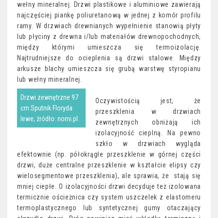
wełny mineralnej. Drzwi plastikowe i aluminiowe zawierają
najczęściej piankę poliuretanową w jednej z komór profilu
ramy. W drzwiach drewnianych wypełnienie stanowią płyty
lub płyciny z drewna i/lub materiałów drewnopochodnych,
między którymi umieszcza się termoizolację.
Najtrudniejsze do ocieplenia są drzwi stalowe. Między
arkusze blachy umieszcza się grubą warstwę styropianu
lub wełny mineralnej.
Drzwi zewnętrzne 97
Oczywistością jest, że
cm Sputnik Floryda
przeszklenia w drzwiach
lewe; źródło: nomi.pl.
zewnętrznych obniżają ich
izolacyjność cieplną. Na pewno
szkło w drzwiach wygląda
efektownie (np. półokrągłe przeszklenie w górnej części
drzwi, duże centralne przeszklenie w kształcie elipsy czy
wielosegmentowe przeszklenia), ale sprawia, że stają się
mniej ciepłe. O izolacyjności drzwi decyduje też izolowana
termicznie ościeżnica czy system uszczelek z elastomeru
termoplastycznego lub syntetycznej gumy otaczający