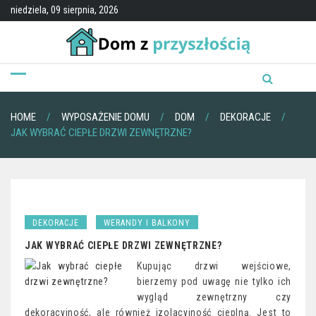
Skip
niedziela, 09 sierpnia, 2026
to
content
HOME
WYPOSAŻENIE DOMU
DOM
DEKORACJE
JAK WYBRAĆ CIEPŁE DRZWI ZEWNĘTRZNE?
DEKORACJE
WERANDY I BALKONY
JAK WYBRAĆ CIEPŁE DRZWI ZEWNĘTRZNE?
Kupując drzwi wejściowe,
bierzemy pod uwagę nie tylko ich
wygląd zewnętrzny czy
dekoracyjność, ale również izolacyjność cieplną. Jest to