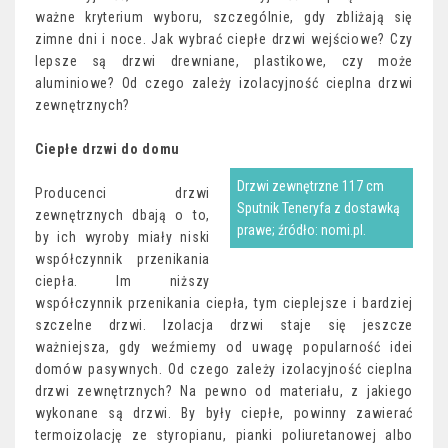
ważne kryterium wyboru, szczególnie, gdy zbliżają się
zimne dni i noce. Jak wybrać ciepłe drzwi wejściowe? Czy
lepsze są drzwi drewniane, plastikowe, czy może
aluminiowe? Od czego zależy izolacyjność cieplna drzwi
zewnętrznych?
Ciepłe drzwi do domu
Drzwi zewnętrzne 117 cm
Producenci drzwi
Sputnik Teneryfa z dostawką
zewnętrznych dbają o to,
prawe; źródło: nomi.pl.
by ich wyroby miały niski
współczynnik przenikania
ciepła. Im niższy
współczynnik przenikania ciepła, tym cieplejsze i bardziej
szczelne drzwi. Izolacja drzwi staje się jeszcze
ważniejsza, gdy weźmiemy od uwagę popularność idei
domów pasywnych. Od czego zależy izolacyjność cieplna
drzwi zewnętrznych? Na pewno od materiału, z jakiego
wykonane są drzwi. By były ciepłe, powinny zawierać
termoizolację ze styropianu, pianki poliuretanowej albo