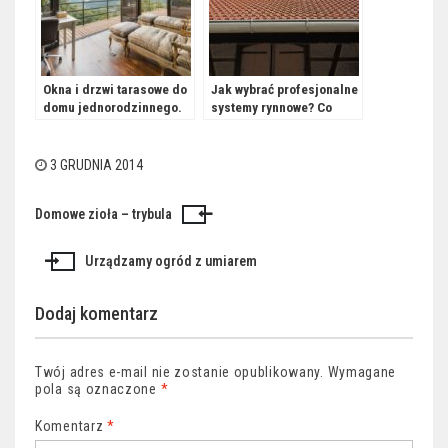
Okna i drzwi tarasowe do
Jak wybrać profesjonalne
domu jednorodzinnego.
systemy rynnowe? Co
Jakie wybrać?
wybrać – rynny metalowe
czy z PCV?
3 GRUDNIA 2014
Domowe zioła – trybula
Nawigacja
wpisu
Urządzamy ogród z umiarem
Dodaj komentarz
Twój adres e-mail nie zostanie opublikowany.
Wymagane
pola są oznaczone
*
Komentarz
*